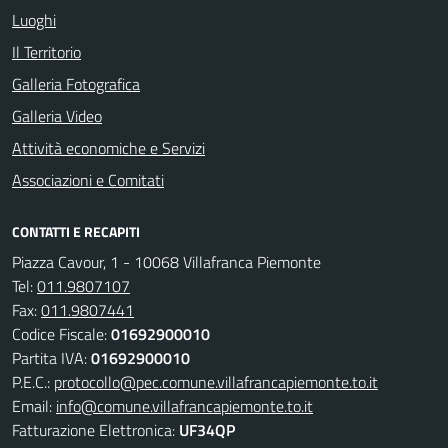
Luoghi
Il Territorio
Galleria Fotografica
Galleria Video
Attività economiche e Servizi
Associazioni e Comitati
CONTATTI E RECAPITI
Piazza Cavour, 1 - 10068 Villafranca Piemonte
Tel:
011.9807107
Fax:
011.9807441
Codice Fiscale:
01692900010
Partita IVA:
01692900010
P.E.C.:
protocollo@pec.comune.villafrancapiemonte.to.it
Email:
info@comune.villafrancapiemonte.to.it
Fatturazione Elettronica:
UF34QP