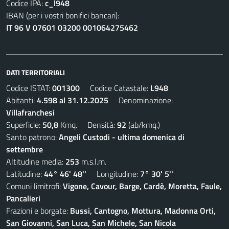
Codice IPA:
c_l948
IBAN (per i vostri bonifici bancari):
IT 96 V 07601 03200 001064275462
DATI TERRITORIALI
Codice ISTAT:
001300
Codice Catastale:
L948
Abitanti:
4.598 al 31.12.2025
Denominazione:
Villafranchesi
Superficie:
50,8
Kmq. Densità:
92
(ab/kmq.)
Santo patrono:
Angeli Custodi - ultima domenica di
settembre
Altitudine media:
253
m.s.l.m.
Latitudine:
44° 46' 48''
Longitudine:
7° 30' 5''
Comuni limitrofi:
Vigone, Cavour, Barge, Cardè, Moretta, Faule,
Pancalieri
Frazioni e borgate:
Bussi, Cantogno, Mottura, Madonna Orti,
San Giovanni, San Luca, San Michele, San Nicola