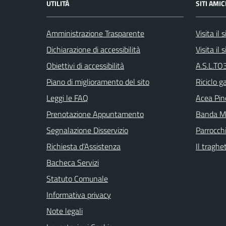
UTILITÀ
SITI AMIC
Amministrazione Trasparente
Visita il
Dichiarazione di accessibilità
Visita il
Obiettivi di accessibilità
A.S.L.TO3
Piano di miglioramento del sito
Riciclo g
Leggi le FAQ
Acea Pin
Prenotazione Appuntamento
Banda Mu
Segnalazione Disservizio
Parrocch
Richiesta d'Assistenza
Il traghe
Bacheca Servizi
Statuto Comunale
Informativa privacy
Note legali