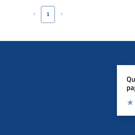
«
»
1
Qu
pa
Valut
Valu