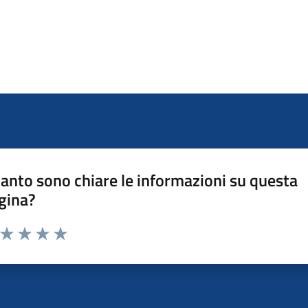
anto sono chiare le informazioni su questa
gina?
a da 1 a 5 stelle la pagina
ta 1 stelle su 5
Valuta 2 stelle su 5
Valuta 3 stelle su 5
Valuta 4 stelle su 5
Valuta 5 stelle su 5