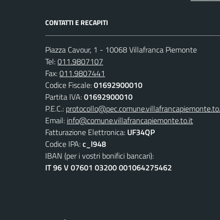
CONTATTI E RECAPITI
Piazza Cavour, 1 - 10068 Villafranca Piemonte
Tel:
011.9807107
Fax:
011.9807441
Codice Fiscale:
01692900010
Partita IVA:
01692900010
P.E.C.:
protocollo@pec.comune.villafrancapiemonte.to.
Email:
info@comune.villafrancapiemonte.to.it
Fatturazione Elettronica:
UF34QP
Codice IPA:
c_l948
IBAN (per i vostri bonifici bancari):
IT 96 V 07601 03200 001064275462