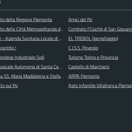
I
 sito della Regione Piemonte
Amici del Po
 sito della Città Metropolitanda di Torino
Comitato l'Ciuchè di San Giovan
 - Azienda Sanitaria Locale di Collegno e Pinerolo
EL TREBOL (gemellaggio)
arantito !
C.I.S.S. Pinerolo
erolese Industraile SpA
Turismo Torino e Provincia
sicale Autonoma di Santa Cecilia
Castello di Marchierù
ia SS. Maria Maddalena e Stefano
ARPA Piemonte
tto sul Po
Asilo Infantile Villafranca Piemo