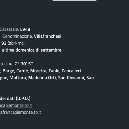
atastale:
L948
enominazione:
Villafranchesi
:
92
(ab/kmq.)
- ultima domenica di settembre
udine:
7° 30' 5''
, Barge, Cardè, Moretta, Faule, Pancalieri
gno, Mottura, Madonna Orti, San Giovanni, San
ei dati (D.P.O.)
capiemonte.to.it
afrancapiemonte.to.it