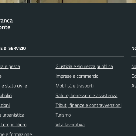
franca
onte
E DI SERVIZIO
N
ra e pesca
Giustizia e sicurezza pubblica
No
e
Imprese e commercio
C
e stato civile
Mobilità e trasporti
Av
ubblici
Salute, benessere e assistenza
zioni
Tributi, finanze e contravvenzioni
 urbanistica
Turismo
e tempo libero
Vita lavorativa
ne e formazione