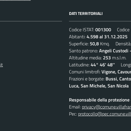
DATI TERRITORIALI
Codice ISTAT:
001300
Codice C
Abitanti:
4.598 al 31.12.2025
D
Superficie:
50,8
Kmq. Densità
Santo patrono:
Angeli Custodi 
Altitudine media:
253
m.s.l.m.
it
Latitudine:
44° 46' 48''
Longit
Comuni limitrofi:
Vigone, Cavour
Frazioni e borgate:
Bussi, Canto
Luca, San Michele, San Nicola
Responsabile della protezione d
Email:
privacy@comune.villafran
Pec:
protocollo@pec.comune.vill