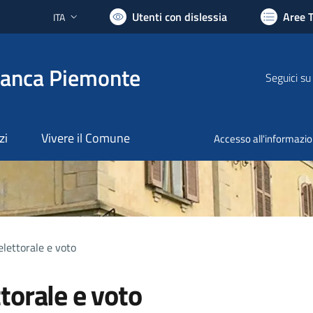
Utenti con dislessia
Aree 
ITA
Lingua attiva:
ranca Piemonte
Seguici su
zi
Vivere il Comune
Accesso all'informazi
lettorale e voto
torale e voto