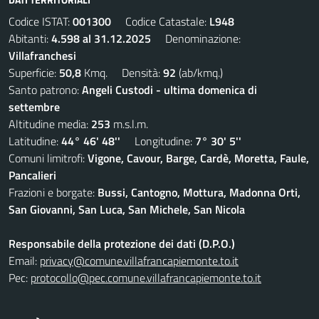
Codice ISTAT:
001300
Codice Catastale:
L948
Abitanti:
4.598 al 31.12.2025
Denominazione:
Villafranchesi
Superficie:
50,8
Kmq. Densità:
92
(ab/kmq.)
Santo patrono:
Angeli Custodi - ultima domenica di
settembre
Altitudine media:
253
m.s.l.m.
Latitudine:
44° 46' 48''
Longitudine:
7° 30' 5''
Comuni limitrofi:
Vigone, Cavour, Barge, Cardè, Moretta, Faule,
Pancalieri
Frazioni e borgate:
Bussi, Cantogno, Mottura, Madonna Orti,
San Giovanni, San Luca, San Michele, San Nicola
Responsabile della protezione dei dati (D.P.O.)
Email:
privacy@comune.villafrancapiemonte.to.it
Pec:
protocollo@pec.comune.villafrancapiemonte.to.it