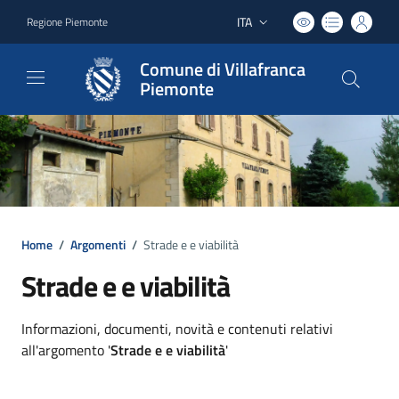
ITA
Regione Piemonte
Lingua attiva:
Comune di Villafranca
Piemonte
Home
/
Argomenti
/
Strade e e viabilità
Strade e e viabilità
Dettagli argomento
Informazioni, documenti, novità e contenuti relativi
all'argomento '
Strade e e viabilità
'