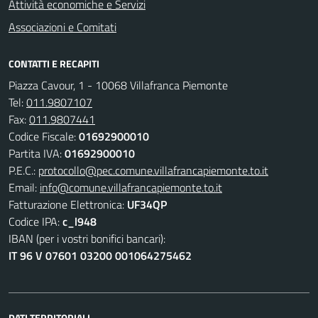
Attività economiche e Servizi
Associazioni e Comitati
CONTATTI E RECAPITI
Piazza Cavour, 1 - 10068 Villafranca Piemonte
Tel:
011.9807107
Fax:
011.9807441
Codice Fiscale:
01692900010
Partita IVA:
01692900010
P.E.C.:
protocollo@pec.comune.villafrancapiemonte.to.it
Email:
info@comune.villafrancapiemonte.to.it
Fatturazione Elettronica:
UF34QP
Codice IPA:
c_l948
IBAN (per i vostri bonifici bancari):
IT 96 V 07601 03200 001064275462
DATI TERRITORIALI