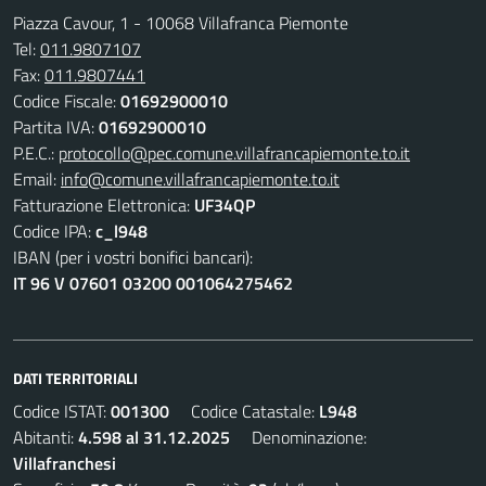
Piazza Cavour, 1 - 10068 Villafranca Piemonte
Tel:
011.9807107
Fax:
011.9807441
Codice Fiscale:
01692900010
Partita IVA:
01692900010
P.E.C.:
protocollo@pec.comune.villafrancapiemonte.to.it
Email:
info@comune.villafrancapiemonte.to.it
Fatturazione Elettronica:
UF34QP
Codice IPA:
c_l948
IBAN (per i vostri bonifici bancari):
IT 96 V 07601 03200 001064275462
DATI TERRITORIALI
Codice ISTAT:
001300
Codice Catastale:
L948
Abitanti:
4.598 al 31.12.2025
Denominazione:
Villafranchesi