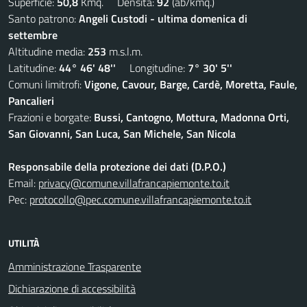
Superficie:
50,8
Kmq. Densità:
92
(ab/kmq.)
Santo patrono:
Angeli Custodi - ultima domenica di
settembre
Altitudine media:
253
m.s.l.m.
Latitudine:
44° 46' 48''
Longitudine:
7° 30' 5''
Comuni limitrofi:
Vigone, Cavour, Barge, Cardè, Moretta, Faule,
Pancalieri
Frazioni e borgate:
Bussi, Cantogno, Mottura, Madonna Orti,
San Giovanni, San Luca, San Michele, San Nicola
Responsabile della protezione dei dati (D.P.O.)
Email:
privacy@comune.villafrancapiemonte.to.it
Pec:
protocollo@pec.comune.villafrancapiemonte.to.it
UTILITÀ
Amministrazione Trasparente
Dichiarazione di accessibilità