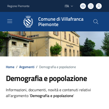
ITA
Regione Piemonte
Lingua attiva:
Comune di Villafranca
Piemonte
Home
/
Argomenti
/
Demografia e popolazione
Demografia e popolazione
Dettagli argomento
Informazioni, documenti, novità e contenuti relativi
all'argomento '
Demografia e popolazione
'