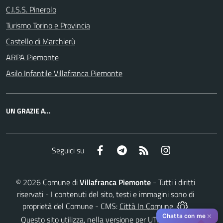
C.I.S.S. Pinerolo
Turismo Torino e Provincia
Castello di Marchierù
ARPA Piemonte
Asilo Infantile Villafranca Piemonte
UN GRAZIE A...
Facebook
Telegram
RSS
Instagram
Seguici su
©
2026
Comune di
Villafranca Piemonte
- Tutti i diritti
riservati - I contenuti del sito, testi e immagini sono di
proprietà del Comune - CMS:
Città In Comune
✕
Chatta con me
Questo sito utilizza, nella versione per UTENTI CON