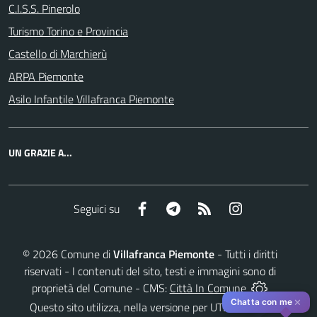
C.I.S.S. Pinerolo
Turismo Torino e Provincia
Castello di Marchierù
ARPA Piemonte
Asilo Infantile Villafranca Piemonte
UN GRAZIE A...
Facebook
Telegram
RSS
Instagram
Seguici su
©
2026
Comune di
Villafranca Piemonte
- Tutti i diritti
riservati - I contenuti del sito, testi e immagini sono di
proprietà del Comune - CMS:
Città In Comune
✕
Chatta con me
Questo sito utilizza, nella versione per UTENTI CON