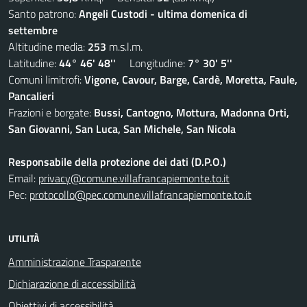
Santo patrono:
Angeli Custodi - ultima domenica di
settembre
Altitudine media:
253
m.s.l.m.
Latitudine:
44° 46' 48''
Longitudine:
7° 30' 5''
Comuni limitrofi:
Vigone, Cavour, Barge, Cardè, Moretta, Faule,
Pancalieri
Frazioni e borgate:
Bussi, Cantogno, Mottura, Madonna Orti,
San Giovanni, San Luca, San Michele, San Nicola
Responsabile della protezione dei dati (D.P.O.)
Email:
privacy@comune.villafrancapiemonte.to.it
Pec:
protocollo@pec.comune.villafrancapiemonte.to.it
UTILITÀ
Amministrazione Trasparente
Dichiarazione di accessibilità
Obiettivi di accessibilità