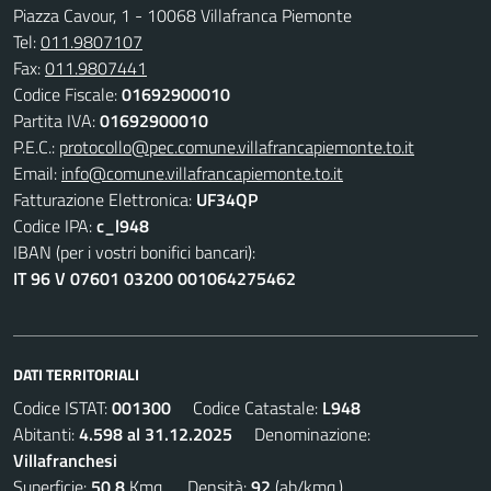
Piazza Cavour, 1 - 10068 Villafranca Piemonte
Tel:
011.9807107
Fax:
011.9807441
Codice Fiscale:
01692900010
Partita IVA:
01692900010
P.E.C.:
protocollo@pec.comune.villafrancapiemonte.to.it
Email:
info@comune.villafrancapiemonte.to.it
Fatturazione Elettronica:
UF34QP
Codice IPA:
c_l948
IBAN (per i vostri bonifici bancari):
IT 96 V 07601 03200 001064275462
DATI TERRITORIALI
Codice ISTAT:
001300
Codice Catastale:
L948
Abitanti:
4.598 al 31.12.2025
Denominazione:
Villafranchesi
Superficie:
50,8
Kmq. Densità:
92
(ab/kmq.)