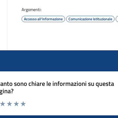
Argomenti:
Accesso all'informazione
Comunicazione istituzionale
anto sono chiare le informazioni su questa
gina?
a da 1 a 5 stelle la pagina
ta 1 stelle su 5
Valuta 2 stelle su 5
Valuta 3 stelle su 5
Valuta 4 stelle su 5
Valuta 5 stelle su 5