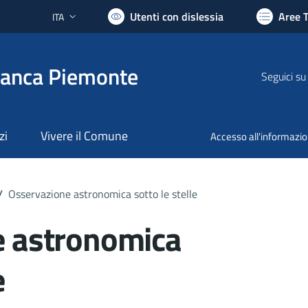
Utenti con dislessia
Aree 
ITA
Lingua attiva:
ranca Piemonte
Seguici su
zi
Vivere il Comune
Accesso all'informazi
/
Osservazione astronomica sotto le stelle
e astronomica
e