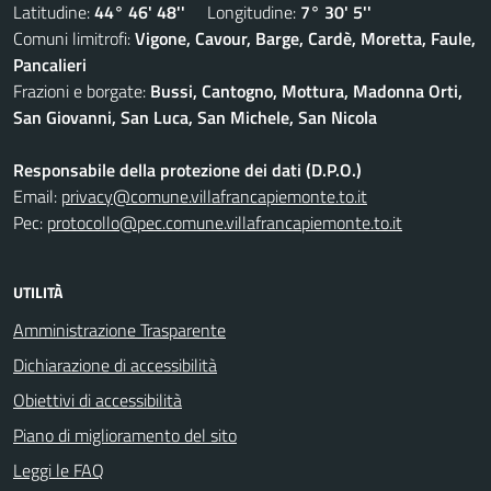
Latitudine:
44° 46' 48''
Longitudine:
7° 30' 5''
Comuni limitrofi:
Vigone, Cavour, Barge, Cardè, Moretta, Faule,
Pancalieri
Frazioni e borgate:
Bussi, Cantogno, Mottura, Madonna Orti,
San Giovanni, San Luca, San Michele, San Nicola
Responsabile della protezione dei dati (D.P.O.)
Email:
privacy@comune.villafrancapiemonte.to.it
Pec:
protocollo@pec.comune.villafrancapiemonte.to.it
UTILITÀ
Amministrazione Trasparente
Dichiarazione di accessibilità
Obiettivi di accessibilità
Piano di miglioramento del sito
Leggi le FAQ