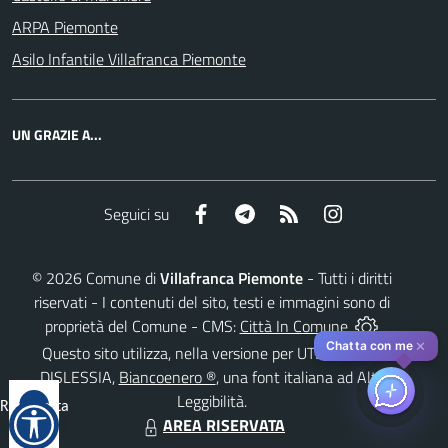
ARPA Piemonte
Asilo Infantile Villafranca Piemonte
UN GRAZIE A...
Facebook
Telegram
RSS
Instagram
Seguici su
©
2026
Comune di
Villafranca Piemonte
- Tutti i diritti
riservati - I contenuti del sito, testi e immagini sono di
proprietà del Comune - CMS:
Città In Comune
✕
Chatta con me
Questo sito utilizza, nella versione per UTENTI CON
DISLESSIA,
Biancoenero ®
, una font italiana ad Alta
Leggibilità.
Reimposta
AREA RISERVATA
tutto