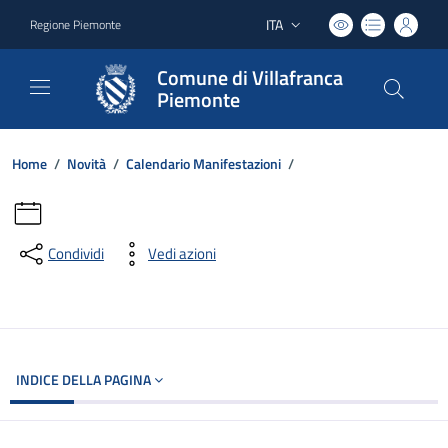
ITA
Regione Piemonte
Lingua attiva:
Comune di Villafranca
Piemonte
Home
/
Novità
/
Calendario Manifestazioni
/
Condividi
Vedi azioni
INDICE DELLA PAGINA