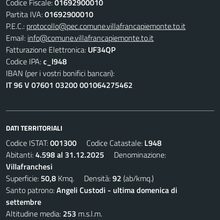
Codice Fiscale:
01692900010
Partita IVA:
01692900010
P.E.C.:
protocollo@pec.comune.villafrancapiemonte.to.it
Email:
info@comune.villafrancapiemonte.to.it
Fatturazione Elettronica:
UF34QP
Codice IPA:
c_l948
IBAN (per i vostri bonifici bancari):
IT 96 V 07601 03200 001064275462
DATI TERRITORIALI
Codice ISTAT:
001300
Codice Catastale:
L948
Abitanti:
4.598 al 31.12.2025
Denominazione:
Villafranchesi
Superficie:
50,8
Kmq. Densità:
92
(ab/kmq.)
Santo patrono:
Angeli Custodi - ultima domenica di
settembre
Altitudine media:
253
m.s.l.m.