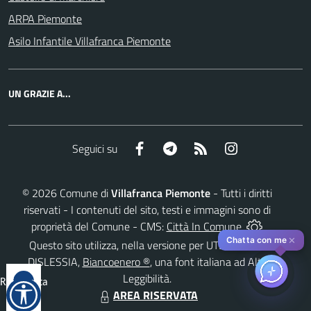
ARPA Piemonte
Asilo Infantile Villafranca Piemonte
UN GRAZIE A...
Facebook
Telegram
RSS
Instagram
Seguici su
©
2026
Comune di
Villafranca Piemonte
- Tutti i diritti
riservati - I contenuti del sito, testi e immagini sono di
proprietà del Comune - CMS:
Città In Comune
✕
Chatta con me
Questo sito utilizza, nella versione per UTENTI CON
DISLESSIA,
Biancoenero ®
, una font italiana ad Alta
Leggibilità.
Reimposta
AREA RISERVATA
tutto