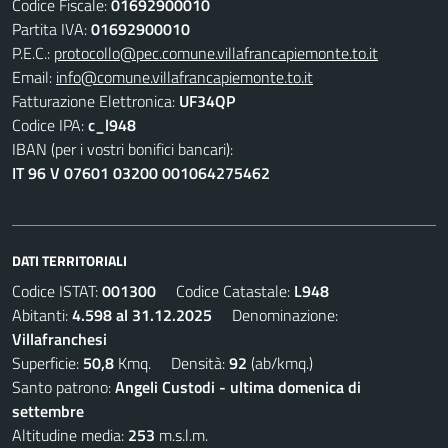
Codice Fiscale:
01692900010
Partita IVA:
01692900010
P.E.C.:
protocollo@pec.comune.villafrancapiemonte.to.it
Email:
info@comune.villafrancapiemonte.to.it
Fatturazione Elettronica:
UF34QP
Codice IPA:
c_l948
IBAN (per i vostri bonifici bancari):
IT 96 V 07601 03200 001064275462
DATI TERRITORIALI
Codice ISTAT:
001300
Codice Catastale:
L948
Abitanti:
4.598 al 31.12.2025
Denominazione:
Villafranchesi
Superficie:
50,8
Kmq. Densità:
92
(ab/kmq.)
Santo patrono:
Angeli Custodi - ultima domenica di
settembre
Altitudine media:
253
m.s.l.m.