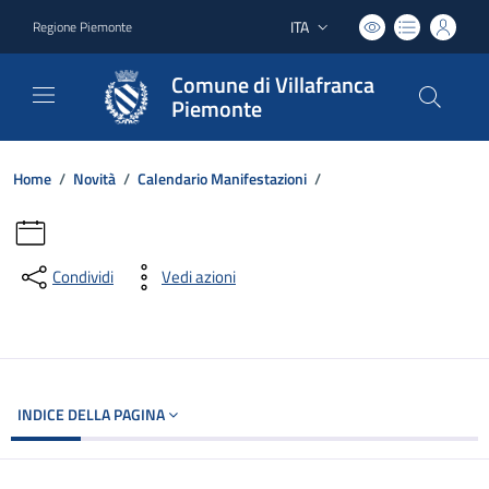
ITA
Regione Piemonte
Lingua attiva:
Comune di Villafranca
Piemonte
Home
/
Novità
/
Calendario Manifestazioni
/
Condividi
Vedi azioni
INDICE DELLA PAGINA