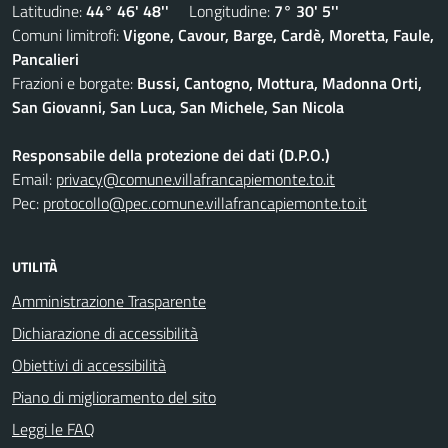
Latitudine:
44° 46' 48''
Longitudine:
7° 30' 5''
Comuni limitrofi:
Vigone, Cavour, Barge, Cardè, Moretta, Faule,
Pancalieri
Frazioni e borgate:
Bussi, Cantogno, Mottura, Madonna Orti,
San Giovanni, San Luca, San Michele, San Nicola
Responsabile della protezione dei dati (D.P.O.)
Email:
privacy@comune.villafrancapiemonte.to.it
Pec:
protocollo@pec.comune.villafrancapiemonte.to.it
UTILITÀ
Amministrazione Trasparente
Dichiarazione di accessibilità
Obiettivi di accessibilità
Piano di miglioramento del sito
Leggi le FAQ