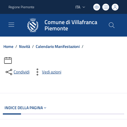
ITA
Regione Piemonte
Lingua attiva:
Comune di Villafranca
Piemonte
Home
/
Novità
/
Calendario Manifestazioni
/
Condividi
Vedi azioni
INDICE DELLA PAGINA