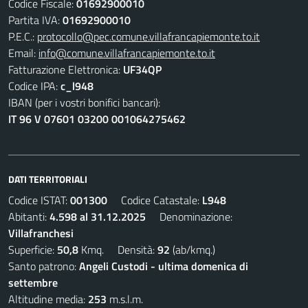
Codice Fiscale:
01692900010
Partita IVA:
01692900010
P.E.C.:
protocollo@pec.comune.villafrancapiemonte.to.it
Email:
info@comune.villafrancapiemonte.to.it
Fatturazione Elettronica:
UF34QP
Codice IPA:
c_l948
IBAN (per i vostri bonifici bancari):
IT 96 V 07601 03200 001064275462
DATI TERRITORIALI
Codice ISTAT:
001300
Codice Catastale:
L948
Abitanti:
4.598 al 31.12.2025
Denominazione:
Villafranchesi
Superficie:
50,8
Kmq. Densità:
92
(ab/kmq.)
Santo patrono:
Angeli Custodi - ultima domenica di
settembre
Altitudine media:
253
m.s.l.m.