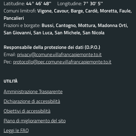
Latitudine:
44° 46' 48''
Longitudine:
7° 30' 5''
Comuni limitrofi:
Vigone, Cavour, Barge, Cardè, Moretta, Faule,
Pancalieri
Frazioni e borgate:
Bussi, Cantogno, Mottura, Madonna Orti,
San Giovanni, San Luca, San Michele, San Nicola
Responsabile della protezione dei dati (D.P.O.)
Email:
privacy@comune.villafrancapiemonte.to.it
Pec:
protocollo@pec.comune.villafrancapiemonte.to.it
UTILITÀ
Amministrazione Trasparente
Dichiarazione di accessibilità
Obiettivi di accessibilità
Piano di miglioramento del sito
Leggi le FAQ