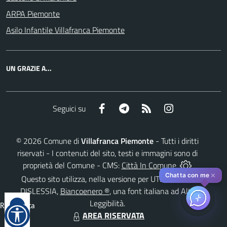
ARPA Piemonte
Asilo Infantile Villafranca Piemonte
UN GRAZIE A...
Facebook
Telegram
RSS
Instagram
Seguici su
©
2026
Comune di
Villafranca Piemonte
- Tutti i diritti
riservati - I contenuti del sito, testi e immagini sono di
proprietà del Comune - CMS:
Città In Comune
✕
Chatta con me
Questo sito utilizza, nella versione per UTENTI CON
DISLESSIA,
Biancoenero ®
, una font italiana ad Alta
Leggibilità.
Reimposta
AREA RISERVATA
tutto