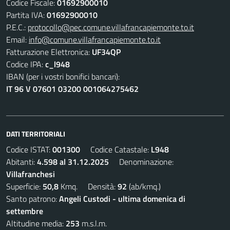
Codice Fiscale:
01692900010
Partita IVA:
01692900010
P.E.C.:
protocollo@pec.comune.villafrancapiemonte.to.it
Email:
info@comune.villafrancapiemonte.to.it
Fatturazione Elettronica:
UF34QP
Codice IPA:
c_l948
IBAN (per i vostri bonifici bancari):
IT 96 V 07601 03200 001064275462
DATI TERRITORIALI
Codice ISTAT:
001300
Codice Catastale:
L948
Abitanti:
4.598 al 31.12.2025
Denominazione:
Villafranchesi
Superficie:
50,8
Kmq. Densità:
92
(ab/kmq.)
Santo patrono:
Angeli Custodi - ultima domenica di
settembre
Altitudine media:
253
m.s.l.m.