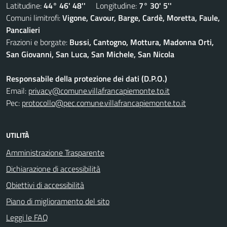
Latitudine:
44° 46' 48''
Longitudine:
7° 30' 5''
Comuni limitrofi:
Vigone, Cavour, Barge, Cardè, Moretta, Faule,
Pancalieri
Frazioni e borgate:
Bussi, Cantogno, Mottura, Madonna Orti,
San Giovanni, San Luca, San Michele, San Nicola
Responsabile della protezione dei dati (D.P.O.)
Email:
privacy@comune.villafrancapiemonte.to.it
Pec:
protocollo@pec.comune.villafrancapiemonte.to.it
UTILITÀ
Amministrazione Trasparente
Dichiarazione di accessibilità
Obiettivi di accessibilità
Piano di miglioramento del sito
Leggi le FAQ