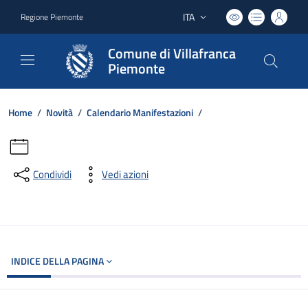
ITA
Regione Piemonte
Lingua attiva:
Comune di Villafranca
Piemonte
Home
/
Novità
/
Calendario Manifestazioni
/
Condividi
Vedi azioni
INDICE DELLA PAGINA