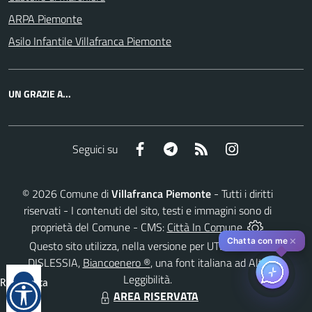
ARPA Piemonte
Asilo Infantile Villafranca Piemonte
UN GRAZIE A...
Facebook
Telegram
RSS
Instagram
Seguici su
©
2026
Comune di
Villafranca Piemonte
- Tutti i diritti
riservati - I contenuti del sito, testi e immagini sono di
proprietà del Comune - CMS:
Città In Comune
✕
Chatta con me
Questo sito utilizza, nella versione per UTENTI CON
DISLESSIA,
Biancoenero ®
, una font italiana ad Alta
Leggibilità.
Reimposta
AREA RISERVATA
tutto