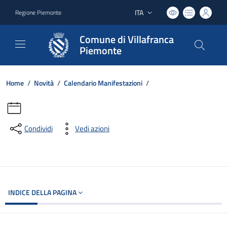
ITA
Regione Piemonte
Lingua attiva:
Comune di Villafranca
Piemonte
Home
/
Novità
/
Calendario Manifestazioni
/
Condividi
Vedi azioni
INDICE DELLA PAGINA