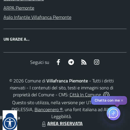
ARPA Piemonte
Asilo Infantile Villafranca Piemonte
UN GRAZIE A...
Facebook
Telegram
RSS
Instagram
Seguici su
©
2026
Comune di
Villafranca Piemonte
- Tutti i diritti
riservati - I contenuti del sito, testi e immagini sono di
proprietà del Comune - CMS:
Città In Comune
✕
Chatta con me
Questo sito utilizza, nella versione per UTENTI CON
DISLESSIA,
Biancoenero ®
, una font italiana ad Alta
Leggibilità.
Reimposta
AREA RISERVATA
tutto