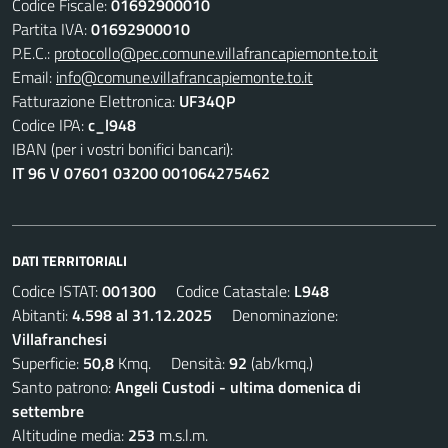
Codice Fiscale:
01692900010
Partita IVA:
01692900010
P.E.C.:
protocollo@pec.comune.villafrancapiemonte.to.it
Email:
info@comune.villafrancapiemonte.to.it
Fatturazione Elettronica:
UF34QP
Codice IPA:
c_l948
IBAN (per i vostri bonifici bancari):
IT 96 V 07601 03200 001064275462
DATI TERRITORIALI
Codice ISTAT:
001300
Codice Catastale:
L948
Abitanti:
4.598 al 31.12.2025
Denominazione:
Villafranchesi
Superficie:
50,8
Kmq. Densità:
92
(ab/kmq.)
Santo patrono:
Angeli Custodi - ultima domenica di
settembre
Altitudine media:
253
m.s.l.m.