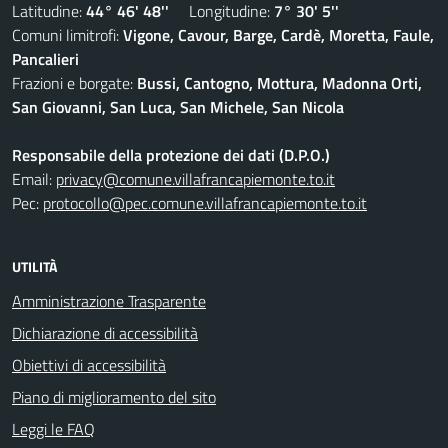
Latitudine:
44° 46' 48''
Longitudine:
7° 30' 5''
Comuni limitrofi:
Vigone, Cavour, Barge, Cardè, Moretta, Faule,
Pancalieri
Frazioni e borgate:
Bussi, Cantogno, Mottura, Madonna Orti,
San Giovanni, San Luca, San Michele, San Nicola
Responsabile della protezione dei dati (D.P.O.)
Email:
privacy@comune.villafrancapiemonte.to.it
Pec:
protocollo@pec.comune.villafrancapiemonte.to.it
UTILITÀ
Amministrazione Trasparente
Dichiarazione di accessibilità
Obiettivi di accessibilità
Piano di miglioramento del sito
Leggi le FAQ