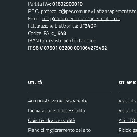
Partita IVA:
01692900010
P.E.C.:
protocollo@pec.comune.villafrancapiemonte.to.
Email:
info@comune.villafrancapiemonte.to.it
Fatturazione Elettronica:
UF34QP
Codice IPA:
c_l948
IBAN (per i vostri bonifici bancari):
IT 96 V 07601 03200 001064275462
UTILITÀ
SITI AMIC
Amministrazione Trasparente
Visita il
Dichiarazione di accessibilità
Visita il
Obiettivi di accessibilità
A.S.L.TO3
Piano di miglioramento del sito
Riciclo g