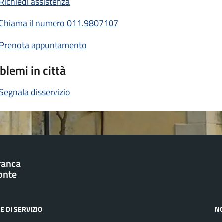
Richiedi assistenza
Chiama il numero 011.9807107
Prenota appuntamento
blemi in città
Segnala disservizio
franca
onte
E DI SERVIZIO
N