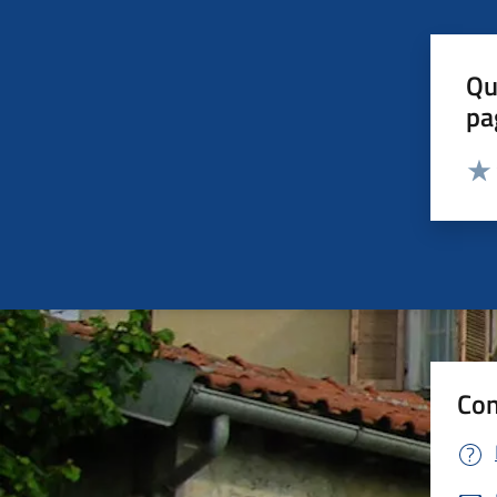
Qu
pa
Valut
Valu
Con