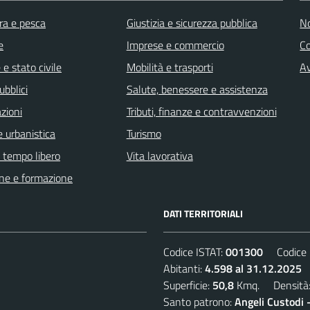
ra e pesca
Giustizia e sicurezza pubblica
No
e
Imprese e commercio
C
e stato civile
Mobilità e trasporti
Av
ubblici
Salute, benessere e assistenza
zioni
Tributi, finanze e contravvenzioni
 urbanistica
Turismo
e tempo libero
Vita lavorativa
ne e formazione
DATI TERRITORIALI
Codice ISTAT:
001300
Codice C
Abitanti:
4.598 al 31.12.2025
D
Superficie:
50,8
Kmq. Densità
Santo patrono:
Angeli Custodi 