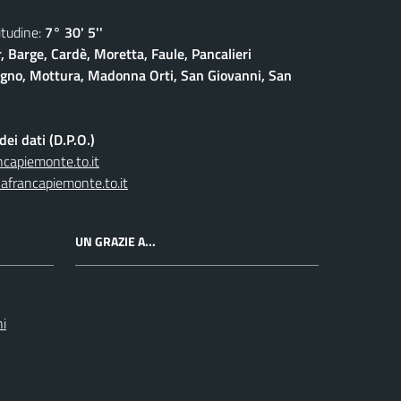
udine:
7° 30' 5''
, Barge, Cardè, Moretta, Faule, Pancalieri
gno, Mottura, Madonna Orti, San Giovanni, San
ei dati (D.P.O.)
capiemonte.to.it
afrancapiemonte.to.it
UN GRAZIE A...
ni