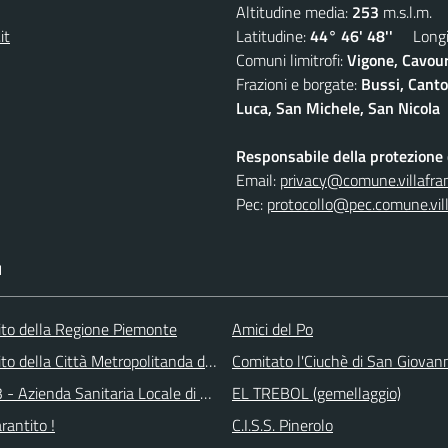
Altitudine media:
253
m.s.l.m.
it
Latitudine:
44° 46' 48''
Longit
Comuni limitrofi:
Vigone, Cavour
Frazioni e borgate:
Bussi, Canto
Luca, San Michele, San Nicola
Responsabile della protezione d
Email:
privacy@comune.villafran
Pec:
protocollo@pec.comune.vill
I
 sito della Regione Piemonte
Amici del Po
 sito della Città Metropolitanda di Torino
Comitato l'Ciuchè di San Giovan
 - Azienda Sanitaria Locale di Collegno e Pinerolo
EL TREBOL (gemellaggio)
arantito !
C.I.S.S. Pinerolo