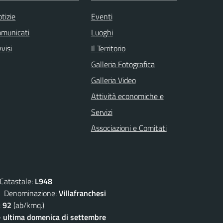
tizie
Eventi
omunicati
Luoghi
visi
Il Territorio
Galleria Fotografica
Galleria Video
Attività economiche e
Servizi
Associazioni e Comitati
atastale:
L948
enominazione:
Villafranchesi
:
92
(ab/kmq.)
- ultima domenica di settembre