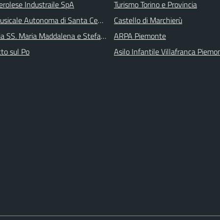
erolese Industraile SpA
Turismo Torino e Provincia
sicale Autonoma di Santa Cecilia
Castello di Marchierù
ia SS. Maria Maddalena e Stefano
ARPA Piemonte
tto sul Po
Asilo Infantile Villafranca Piemo