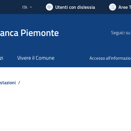
Utenti con dislessia
Aree 
ITA
Lingua attiva:
ranca Piemonte
Seguici su
zi
Vivere il Comune
Accesso all'informazi
stazioni
/