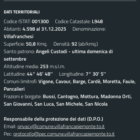
DATI TERRITORIALI
Codice ISTAT:
001300
Codice Catastale:
L948
Abitanti:
4.598 al 31.12.2025
Denominazione:
Villafranchesi
Superficie:
50,8
Kmq. Densità:
92
(ab/kmq.)
Santo patrono:
Angeli Custodi - ultima domenica di
settembre
Altitudine media:
253
m.s.l.m.
Latitudine:
44° 46' 48''
Longitudine:
7° 30' 5''
Comuni limitrofi:
Vigone, Cavour, Barge, Cardè, Moretta, Faule,
Pancalieri
Frazioni e borgate:
Bussi, Cantogno, Mottura, Madonna Orti,
San Giovanni, San Luca, San Michele, San Nicola
Responsabile della protezione dei dati (D.P.O.)
Email:
privacy@comune.villafrancapiemonte.to.it
Pec:
protocollo@pec.comune.villafrancapiemonte.to.it