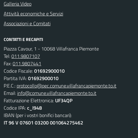
Galleria Video
Attività economiche e Servizi
Associazioni e Comitati
CONTATTI E RECAPITI
Piazza Cavour, 1 - 10068 Villafranca Piemonte
Tel:
011.9807107
Fax:
011.9807441
Codice Fiscale:
01692900010
Partita IVA:
01692900010
P.E.C.:
protocollo@pec.comune.villafrancapiemonte.to.it
Email:
info@comune.villafrancapiemonte.to.it
Fatturazione Elettronica:
UF34QP
Codice IPA:
c_l948
IBAN (per i vostri bonifici bancari):
IT 96 V 07601 03200 001064275462