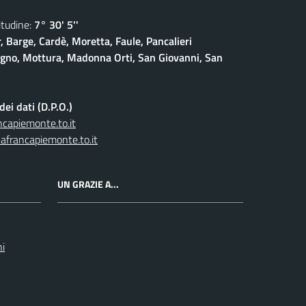
udine:
7° 30' 5''
, Barge, Cardè, Moretta, Faule, Pancalieri
gno, Mottura, Madonna Orti, San Giovanni, San
ei dati (D.P.O.)
capiemonte.to.it
afrancapiemonte.to.it
UN GRAZIE A...
ni