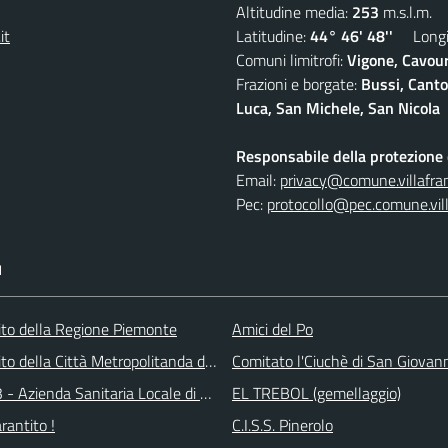
Altitudine media:
253
m.s.l.m.
it
Latitudine:
44° 46' 48''
Longit
Comuni limitrofi:
Vigone, Cavour
Frazioni e borgate:
Bussi, Canto
Luca, San Michele, San Nicola
Responsabile della protezione d
Email:
privacy@comune.villafran
Pec:
protocollo@pec.comune.vill
I
 sito della Regione Piemonte
Amici del Po
 sito della Città Metropolitanda di Torino
Comitato l'Ciuchè di San Giovan
 - Azienda Sanitaria Locale di Collegno e Pinerolo
EL TREBOL (gemellaggio)
arantito !
C.I.S.S. Pinerolo