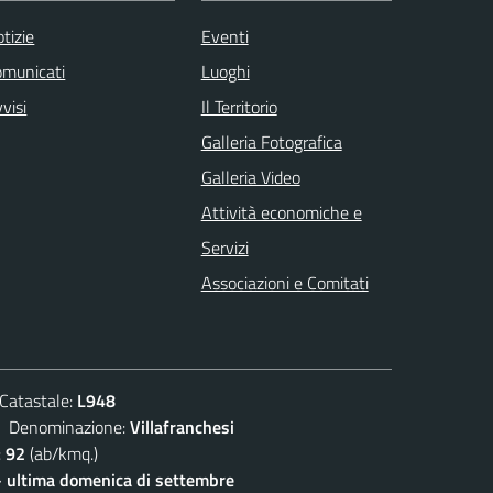
tizie
Eventi
omunicati
Luoghi
visi
Il Territorio
Galleria Fotografica
Galleria Video
Attività economiche e
Servizi
Associazioni e Comitati
atastale:
L948
enominazione:
Villafranchesi
:
92
(ab/kmq.)
- ultima domenica di settembre