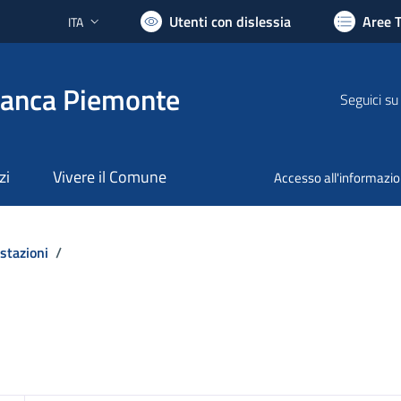
Utenti con dislessia
Aree 
ITA
Lingua attiva:
ranca Piemonte
Seguici su
zi
Vivere il Comune
Accesso all'informazi
stazioni
/