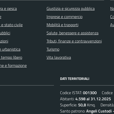
ra e pesca
Giustizia e sicurezza pubblica
No
e
Imprese e commercio
C
e stato civile
Mobilità e trasporti
Av
ubblici
Salute, benessere e assistenza
zioni
Tributi, finanze e contravvenzioni
 urbanistica
Turismo
e tempo libero
Vita lavorativa
ne e formazione
DATI TERRITORIALI
Codice ISTAT:
001300
Codice C
Abitanti:
4.598 al 31.12.2025
D
Superficie:
50,8
Kmq. Densità
Santo patrono:
Angeli Custodi 