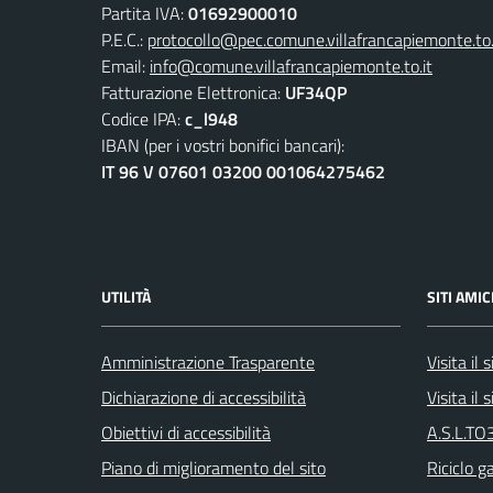
Partita IVA:
01692900010
P.E.C.:
protocollo@pec.comune.villafrancapiemonte.to.
Email:
info@comune.villafrancapiemonte.to.it
Fatturazione Elettronica:
UF34QP
Codice IPA:
c_l948
IBAN (per i vostri bonifici bancari):
IT 96 V 07601 03200 001064275462
UTILITÀ
SITI AMIC
Amministrazione Trasparente
Visita il
Dichiarazione di accessibilità
Visita il
Obiettivi di accessibilità
A.S.L.TO3
Piano di miglioramento del sito
Riciclo g