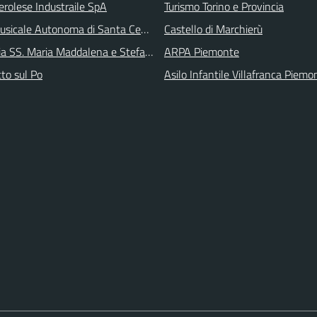
erolese Industraile SpA
Turismo Torino e Provincia
sicale Autonoma di Santa Cecilia
Castello di Marchierù
ia SS. Maria Maddalena e Stefano
ARPA Piemonte
tto sul Po
Asilo Infantile Villafranca Piemo