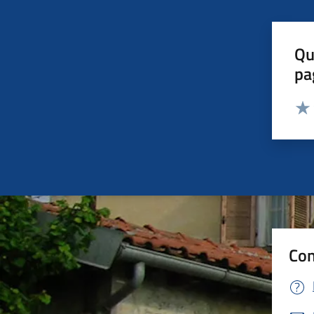
Qu
pa
Valut
Valu
Con