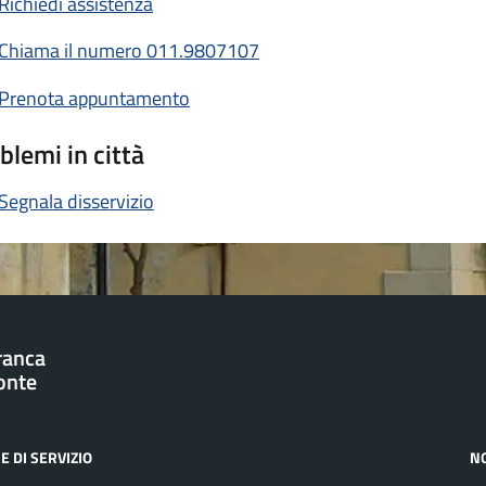
Richiedi assistenza
Chiama il numero 011.9807107
Prenota appuntamento
blemi in città
Segnala disservizio
franca
onte
E DI SERVIZIO
N