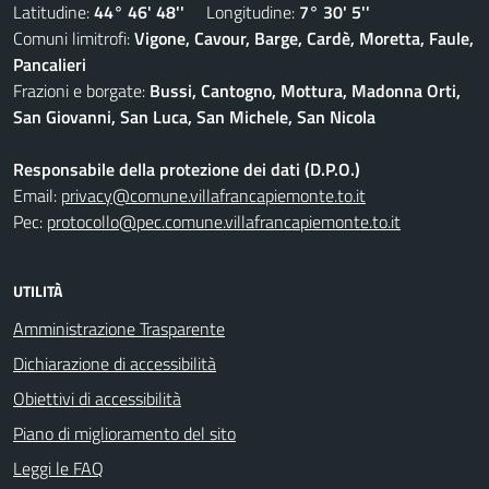
Latitudine:
44° 46' 48''
Longitudine:
7° 30' 5''
Comuni limitrofi:
Vigone, Cavour, Barge, Cardè, Moretta, Faule,
Pancalieri
Frazioni e borgate:
Bussi, Cantogno, Mottura, Madonna Orti,
San Giovanni, San Luca, San Michele, San Nicola
Responsabile della protezione dei dati (D.P.O.)
Email:
privacy@comune.villafrancapiemonte.to.it
Pec:
protocollo@pec.comune.villafrancapiemonte.to.it
UTILITÀ
Amministrazione Trasparente
Dichiarazione di accessibilità
Obiettivi di accessibilità
Piano di miglioramento del sito
Leggi le FAQ