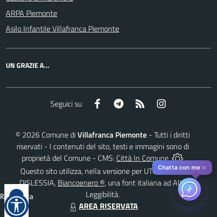
ARPA Piemonte
Asilo Infantile Villafranca Piemonte
UN GRAZIE A...
Facebook
Telegram
RSS
Instagram
Seguici su
©
2026
Comune di
Villafranca Piemonte
- Tutti i diritti
riservati - I contenuti del sito, testi e immagini sono di
proprietà del Comune - CMS:
Città In Comune
✕
Chatta con me
Questo sito utilizza, nella versione per UTENTI CON
DISLESSIA,
Biancoenero ®
, una font italiana ad Alta
Leggibilità.
Reimposta
AREA RISERVATA
tutto