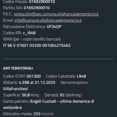
Codice Fiscale:
01692900010
Partita IVA:
01692900010
P.E.C.:
protocollo@pec.comune.villafrancapiemonte.to.it
Email:
info@comune.villafrancapiemonte.to.it
Fatturazione Elettronica:
UF34QP
Codice IPA:
c_l948
IBAN (per i vostri bonifici bancari):
IT 96 V 07601 03200 001064275462
DATI TERRITORIALI
Codice ISTAT:
001300
Codice Catastale:
L948
Abitanti:
4.598 al 31.12.2025
Denominazione:
Villafranchesi
Superficie:
50,8
Kmq. Densità:
92
(ab/kmq.)
Santo patrono:
Angeli Custodi - ultima domenica di
settembre
Altitudine media:
253
m.s.l.m.