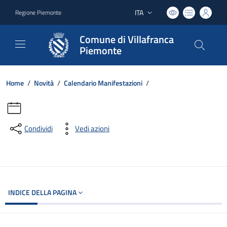
ITA
Regione Piemonte
Lingua attiva:
Comune di Villafranca
Piemonte
Home
/
Novità
/
Calendario Manifestazioni
/
Condividi
Vedi azioni
INDICE DELLA PAGINA