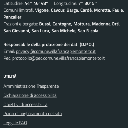
Latitudine:
44° 46' 48''
Longitudine:
7° 30' 5''
Comuni limitrofi:
Vigone, Cavour, Barge, Cardè, Moretta, Faule,
Pancalieri
Frazioni e borgate:
Bussi, Cantogno, Mottura, Madonna Orti,
San Giovanni, San Luca, San Michele, San Nicola
Responsabile della protezione dei dati (D.P.O.)
Email:
privacy@comune.villafrancapiemonte.to.it
Pec:
protocollo@pec.comune.villafrancapiemonte.to.it
UTILITÀ
Amministrazione Trasparente
Dichiarazione di accessibilità
Obiettivi di accessibilità
Piano di miglioramento del sito
Leggi le FAQ