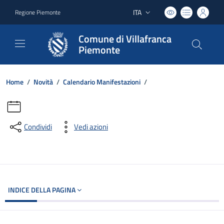
ITA
Regione Piemonte
Lingua attiva:
Comune di Villafranca
Piemonte
Home
/
Novità
/
Calendario Manifestazioni
/
Condividi
Vedi azioni
INDICE DELLA PAGINA