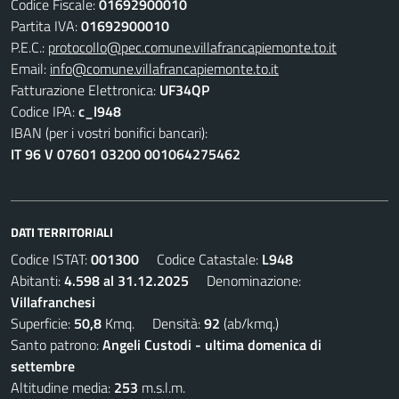
Codice Fiscale:
01692900010
Partita IVA:
01692900010
P.E.C.:
protocollo@pec.comune.villafrancapiemonte.to.it
Email:
info@comune.villafrancapiemonte.to.it
Fatturazione Elettronica:
UF34QP
Codice IPA:
c_l948
IBAN (per i vostri bonifici bancari):
IT 96 V 07601 03200 001064275462
DATI TERRITORIALI
Codice ISTAT:
001300
Codice Catastale:
L948
Abitanti:
4.598 al 31.12.2025
Denominazione:
Villafranchesi
Superficie:
50,8
Kmq. Densità:
92
(ab/kmq.)
Santo patrono:
Angeli Custodi - ultima domenica di
settembre
Altitudine media:
253
m.s.l.m.