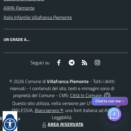
ARPA Piemonte
Asilo Infantile Villafranca Piemonte
UN GRAZIE A...
Facebook
Telegram
RSS
Instagram
Seguici su
©
2026
Comune di
Villafranca Piemonte
- Tutti i diritti
riservati - I contenuti del sito, testi e immagini sono di
proprietà del Comune - CMS:
Città In Comune
✕
Chatta con me
Questo sito utilizza, nella versione per UTENTI CON
DISLESSIA,
Biancoenero ®
, una font italiana ad Alta
Leggibilità.
Reimposta
AREA RISERVATA
tutto