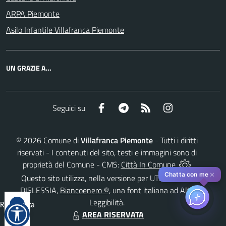
ARPA Piemonte
Asilo Infantile Villafranca Piemonte
UN GRAZIE A...
Facebook
Telegram
RSS
Instagram
Seguici su
©
2026
Comune di
Villafranca Piemonte
- Tutti i diritti
riservati - I contenuti del sito, testi e immagini sono di
proprietà del Comune - CMS:
Città In Comune
✕
Chatta con me
Questo sito utilizza, nella versione per UTENTI CON
DISLESSIA,
Biancoenero ®
, una font italiana ad Alta
Leggibilità.
Reimposta
AREA RISERVATA
tutto