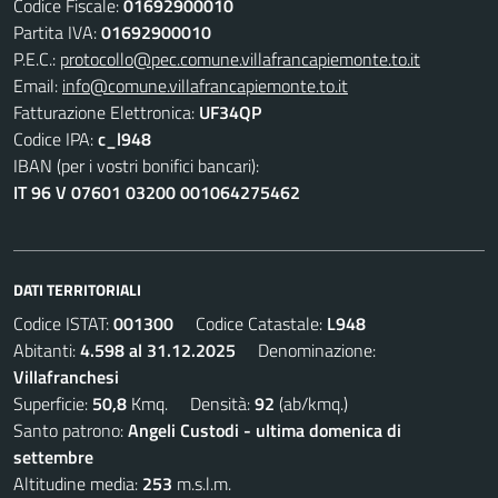
Codice Fiscale:
01692900010
Partita IVA:
01692900010
P.E.C.:
protocollo@pec.comune.villafrancapiemonte.to.it
Email:
info@comune.villafrancapiemonte.to.it
Fatturazione Elettronica:
UF34QP
Codice IPA:
c_l948
IBAN (per i vostri bonifici bancari):
IT 96 V 07601 03200 001064275462
DATI TERRITORIALI
Codice ISTAT:
001300
Codice Catastale:
L948
Abitanti:
4.598 al 31.12.2025
Denominazione:
Villafranchesi
Superficie:
50,8
Kmq. Densità:
92
(ab/kmq.)
Santo patrono:
Angeli Custodi - ultima domenica di
settembre
Altitudine media:
253
m.s.l.m.