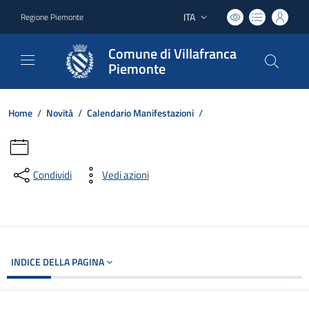
ITA
Regione Piemonte
Lingua attiva:
Comune di Villafranca
Piemonte
Home
/
Novità
/
Calendario Manifestazioni
/
Condividi
Vedi azioni
INDICE DELLA PAGINA