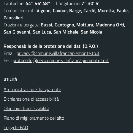
Latitudine:
44° 46' 48''
Longitudine:
7° 30' 5''
Comuni limitrofi:
Vigone, Cavour, Barge, Cardè, Moretta, Faule,
Pancalieri
Frazioni e borgate:
Bussi, Cantogno, Mottura, Madonna Orti,
San Giovanni, San Luca, San Michele, San Nicola
Responsabile della protezione dei dati (D.P.O.)
Email:
privacy@comune.villafrancapiemonte.to.it
Pec:
protocollo@pec.comune.villafrancapiemonte.to.it
UTILITÀ
Amministrazione Trasparente
Dichiarazione di accessibilità
Obiettivi di accessibilità
Piano di miglioramento del sito
Leggi le FAQ