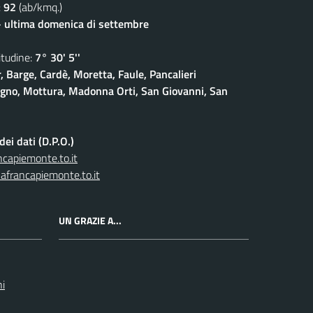
:
92
(ab/kmq.)
- ultima domenica di settembre
udine:
7° 30' 5''
, Barge, Cardè, Moretta, Faule, Pancalieri
gno, Mottura, Madonna Orti, San Giovanni, San
ei dati (D.P.O.)
capiemonte.to.it
afrancapiemonte.to.it
UN GRAZIE A...
ni