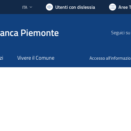
Utenti con dislessia
Aree 
ITA
Lingua attiva:
ranca Piemonte
Seguici su
zi
Vivere il Comune
Accesso all'informazi
nto