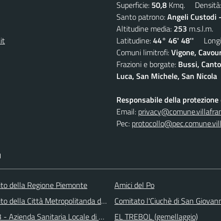
Superficie:
50,8
Kmq. Densità
Santo patrono:
Angeli Custodi 
Altitudine media:
253
m.s.l.m.
it
Latitudine:
44° 46' 48''
Longit
Comuni limitrofi:
Vigone, Cavour
Frazioni e borgate:
Bussi, Canto
Luca, San Michele, San Nicola
Responsabile della protezione d
Email:
privacy@comune.villafran
Pec:
protocollo@pec.comune.vill
I
 sito della Regione Piemonte
Amici del Po
 sito della Città Metropolitanda di Torino
Comitato l'Ciuchè di San Giovan
 - Azienda Sanitaria Locale di Collegno e Pinerolo
EL TREBOL (gemellaggio)