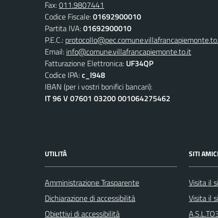
Fax:
011.9807441
Codice Fiscale:
01692900010
Partita IVA:
01692900010
P.E.C.:
protocollo@pec.comune.villafrancapiemonte.to.
Email:
info@comune.villafrancapiemonte.to.it
Fatturazione Elettronica:
UF34QP
Codice IPA:
c_l948
IBAN (per i vostri bonifici bancari):
IT 96 V 07601 03200 001064275462
UTILITÀ
SITI AMIC
Amministrazione Trasparente
Visita il
Dichiarazione di accessibilità
Visita il
Obiettivi di accessibilità
A.S.L.TO3