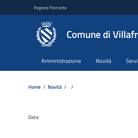
Regione Piemonte
Comune di Villaf
Amministrazione
Novità
Servi
Home
/
Novità
/
/
Dettagli del docume
Data: