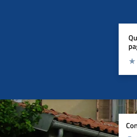
Qu
pa
Valut
Valu
Con