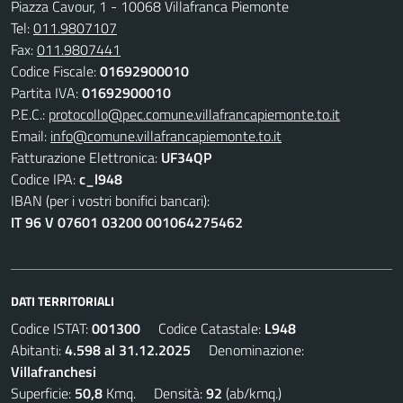
Piazza Cavour, 1 - 10068 Villafranca Piemonte
Tel:
011.9807107
Fax:
011.9807441
Codice Fiscale:
01692900010
Partita IVA:
01692900010
P.E.C.:
protocollo@pec.comune.villafrancapiemonte.to.it
Email:
info@comune.villafrancapiemonte.to.it
Fatturazione Elettronica:
UF34QP
Codice IPA:
c_l948
IBAN (per i vostri bonifici bancari):
IT 96 V 07601 03200 001064275462
DATI TERRITORIALI
Codice ISTAT:
001300
Codice Catastale:
L948
Abitanti:
4.598 al 31.12.2025
Denominazione:
Villafranchesi
Superficie:
50,8
Kmq. Densità:
92
(ab/kmq.)