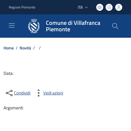
ITA
Regione Piemonte
Lingua attiva:
Comune di Villafranca
Piemonte
Home
/
Novità
/
/
Dettagli del documento
Data:
Condividi
Vedi azioni
Argomenti