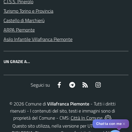
C.I.S.S. Pinerolo
Turismo Torino e Provincia
Castello di Marchierù
ARPA Piemonte
Asilo Infantile Villafranca Piemonte
UN GRAZIE A...
Facebook
Telegram
RSS
Instagram
Seguici su
©
2026
Comune di
Villafranca Piemonte
- Tutti i diritti
riservati - I contenuti del sito, testi e immagini sono di
proprietà del Comune - CMS:
Città In Comune
✕
Chatta con me
Questo sito utilizza, nella versione per UTENTI CON