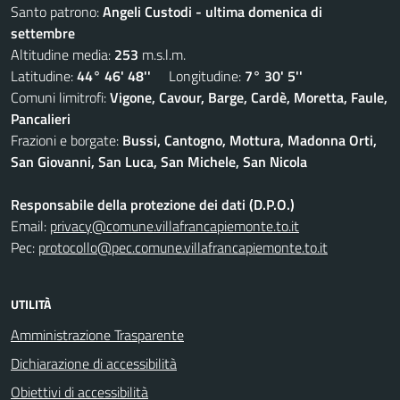
Santo patrono:
Angeli Custodi - ultima domenica di
settembre
Altitudine media:
253
m.s.l.m.
Latitudine:
44° 46' 48''
Longitudine:
7° 30' 5''
Comuni limitrofi:
Vigone, Cavour, Barge, Cardè, Moretta, Faule,
Pancalieri
Frazioni e borgate:
Bussi, Cantogno, Mottura, Madonna Orti,
San Giovanni, San Luca, San Michele, San Nicola
Responsabile della protezione dei dati (D.P.O.)
Email:
privacy@comune.villafrancapiemonte.to.it
Pec:
protocollo@pec.comune.villafrancapiemonte.to.it
UTILITÀ
Amministrazione Trasparente
Dichiarazione di accessibilità
Obiettivi di accessibilità