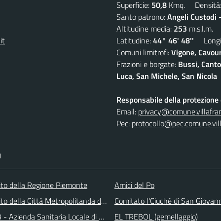
Superficie:
50,8
Kmq. Densità
Santo patrono:
Angeli Custodi 
Altitudine media:
253
m.s.l.m.
it
Latitudine:
44° 46' 48''
Longit
Comuni limitrofi:
Vigone, Cavour
Frazioni e borgate:
Bussi, Canto
Luca, San Michele, San Nicola
Responsabile della protezione d
Email:
privacy@comune.villafran
Pec:
protocollo@pec.comune.vill
I
 sito della Regione Piemonte
Amici del Po
 sito della Città Metropolitanda di Torino
Comitato l'Ciuchè di San Giovan
 - Azienda Sanitaria Locale di Collegno e Pinerolo
EL TREBOL (gemellaggio)