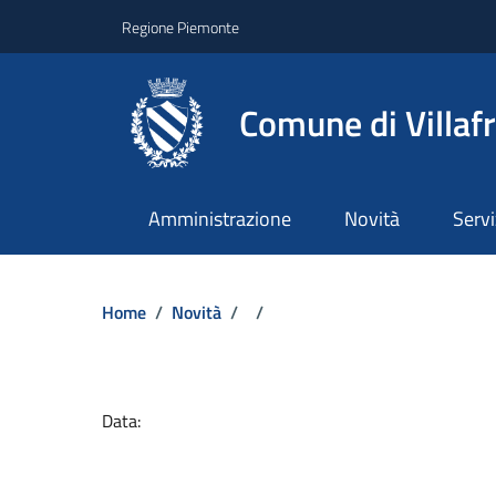
Regione Piemonte
Comune di Villaf
Amministrazione
Novità
Servi
Home
/
Novità
/
/
Dettagli del docume
Data: