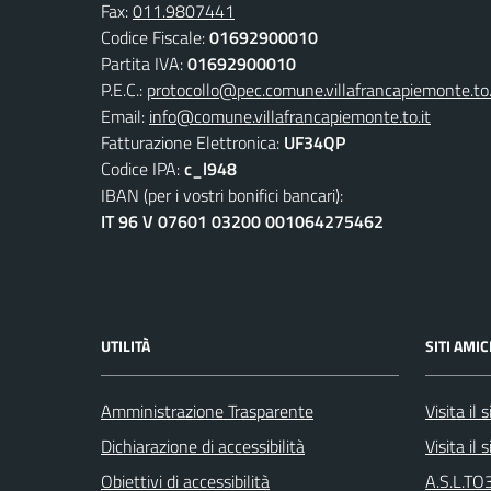
Fax:
011.9807441
Codice Fiscale:
01692900010
Partita IVA:
01692900010
P.E.C.:
protocollo@pec.comune.villafrancapiemonte.to.
Email:
info@comune.villafrancapiemonte.to.it
Fatturazione Elettronica:
UF34QP
Codice IPA:
c_l948
IBAN (per i vostri bonifici bancari):
IT 96 V 07601 03200 001064275462
UTILITÀ
SITI AMIC
Amministrazione Trasparente
Visita il
Dichiarazione di accessibilità
Visita il
Obiettivi di accessibilità
A.S.L.TO3