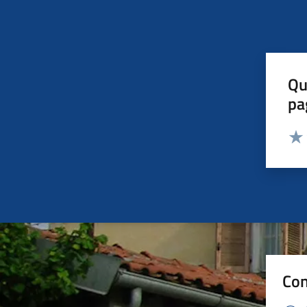
Qu
pa
Valut
Valu
Con