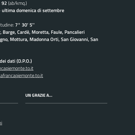
:
92
(ab/kmq.)
- ultima domenica di settembre
udine:
7° 30' 5''
, Barge, Cardè, Moretta, Faule, Pancalieri
gno, Mottura, Madonna Orti, San Giovanni, San
ei dati (D.P.O.)
capiemonte.to.it
afrancapiemonte.to.it
UN GRAZIE A...
ni