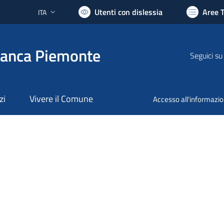
Utenti con dislessia
Aree 
ITA
Lingua attiva:
ranca Piemonte
Seguici su
zi
Vivere il Comune
Accesso all'informazi
nto