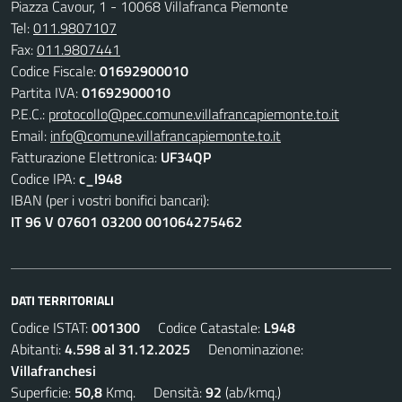
Piazza Cavour, 1 - 10068 Villafranca Piemonte
Tel:
011.9807107
Fax:
011.9807441
Codice Fiscale:
01692900010
Partita IVA:
01692900010
P.E.C.:
protocollo@pec.comune.villafrancapiemonte.to.it
Email:
info@comune.villafrancapiemonte.to.it
Fatturazione Elettronica:
UF34QP
Codice IPA:
c_l948
IBAN (per i vostri bonifici bancari):
IT 96 V 07601 03200 001064275462
DATI TERRITORIALI
Codice ISTAT:
001300
Codice Catastale:
L948
Abitanti:
4.598 al 31.12.2025
Denominazione:
Villafranchesi
Superficie:
50,8
Kmq. Densità:
92
(ab/kmq.)