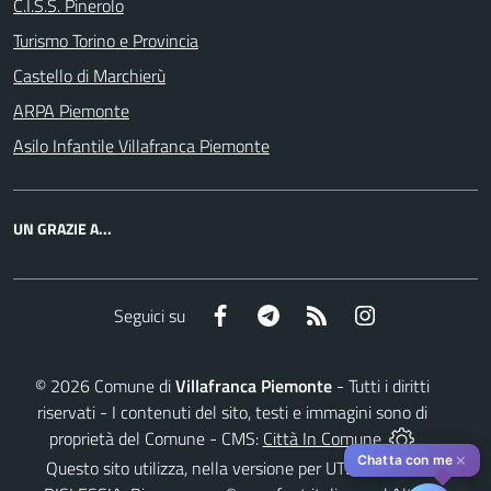
C.I.S.S. Pinerolo
Turismo Torino e Provincia
Castello di Marchierù
ARPA Piemonte
Asilo Infantile Villafranca Piemonte
UN GRAZIE A...
Facebook
Telegram
RSS
Instagram
Seguici su
©
2026
Comune di
Villafranca Piemonte
- Tutti i diritti
riservati - I contenuti del sito, testi e immagini sono di
proprietà del Comune - CMS:
Città In Comune
✕
Chatta con me
Questo sito utilizza, nella versione per UTENTI CON