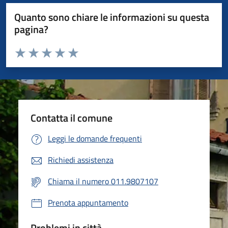
Quanto sono chiare le informazioni su questa
pagina?
Valuta da 1 a 5 stelle la pagina
Valuta 1 stelle su 5
Valuta 2 stelle su 5
Valuta 3 stelle su 5
Valuta 4 stelle su 5
Valuta 5 stelle su 5
Contatta il comune
Leggi le domande frequenti
Richiedi assistenza
Chiama il numero 011.9807107
Prenota appuntamento
Problemi in città