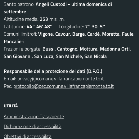
Santo patrono:
Angeli Custodi - ultima domenica di
settembre
Altitudine media:
253
m.s.l.m.
Latitudine:
44° 46' 48''
Longitudine:
7° 30' 5''
Comuni limitrofi:
Vigone, Cavour, Barge, Cardè, Moretta, Faule,
Pancalieri
Frazioni e borgate:
Bussi, Cantogno, Mottura, Madonna Orti,
San Giovanni, San Luca, San Michele, San Nicola
Responsabile della protezione dei dati (D.P.O.)
Email:
privacy@comune.villafrancapiemonte.to.it
Pec:
protocollo@pec.comune.villafrancapiemonte.to.it
UTILITÀ
Amministrazione Trasparente
Dichiarazione di accessibilità
Obiettivi di accessibilità