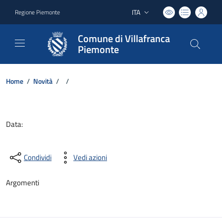
ITA
Regione Piemonte
Lingua attiva:
Comune di Villafranca
Piemonte
Home
/
Novità
/
/
Dettagli del documento
Data:
Condividi
Vedi azioni
Argomenti