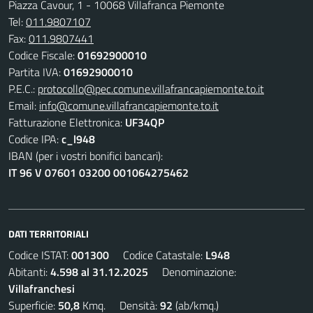
Piazza Cavour, 1 - 10068 Villafranca Piemonte
Tel:
011.9807107
Fax:
011.9807441
Codice Fiscale:
01692900010
Partita IVA:
01692900010
P.E.C.:
protocollo@pec.comune.villafrancapiemonte.to.it
Email:
info@comune.villafrancapiemonte.to.it
Fatturazione Elettronica:
UF34QP
Codice IPA:
c_l948
IBAN (per i vostri bonifici bancari):
IT 96 V 07601 03200 001064275462
DATI TERRITORIALI
Codice ISTAT:
001300
Codice Catastale:
L948
Abitanti:
4.598 al 31.12.2025
Denominazione:
Villafranchesi
Superficie:
50,8
Kmq. Densità:
92
(ab/kmq.)