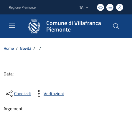
ITA
Regione Piemonte
Lingua attiva:
Comune di Villafranca
Piemonte
Home
/
Novità
/
/
Dettagli del documento
Data:
Condividi
Vedi azioni
Argomenti