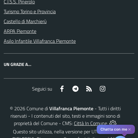
C.I.S.S. Pinerolo
Turismo Torino e Provincia
Castello di Marchierù
ARPA Piemonte
Asilo Infantile Villafranca Piemonte
UN GRAZIE A...
Facebook
Telegram
RSS
Instagram
Seguici su
©
2026
Comune di
Villafranca Piemonte
- Tutti i diritti
riservati - I contenuti del sito, testi e immagini sono di
proprietà del Comune - CMS:
Città In Comune
✕
Chatta con me
Questo sito utilizza, nella versione per UTENTI CON