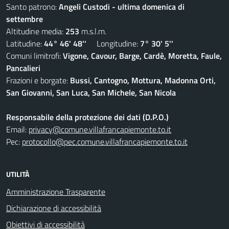
Santo patrono:
Angeli Custodi - ultima domenica di
settembre
Altitudine media:
253
m.s.l.m.
Latitudine:
44° 46' 48''
Longitudine:
7° 30' 5''
Comuni limitrofi:
Vigone, Cavour, Barge, Cardè, Moretta, Faule,
Pancalieri
Frazioni e borgate:
Bussi, Cantogno, Mottura, Madonna Orti,
San Giovanni, San Luca, San Michele, San Nicola
Responsabile della protezione dei dati (D.P.O.)
Email:
privacy@comune.villafrancapiemonte.to.it
Pec:
protocollo@pec.comune.villafrancapiemonte.to.it
UTILITÀ
Amministrazione Trasparente
Dichiarazione di accessibilità
Obiettivi di accessibilità