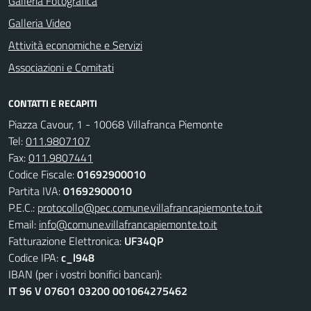
Galleria Fotografica
Galleria Video
Attività economiche e Servizi
Associazioni e Comitati
CONTATTI E RECAPITI
Piazza Cavour, 1 - 10068 Villafranca Piemonte
Tel:
011.9807107
Fax:
011.9807441
Codice Fiscale:
01692900010
Partita IVA:
01692900010
P.E.C.:
protocollo@pec.comune.villafrancapiemonte.to.it
Email:
info@comune.villafrancapiemonte.to.it
Fatturazione Elettronica:
UF34QP
Codice IPA:
c_l948
IBAN (per i vostri bonifici bancari):
IT 96 V 07601 03200 001064275462