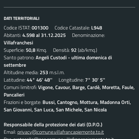
DATI TERRITORIALI
Codice ISTAT:
001300
Codice Catastale:
L948
Abitanti:
4.598 al 31.12.2025
Denominazione:
Villafranchesi
Superficie:
50,8
Kmq. Densità:
92
(ab/kmq.)
Santo patrono:
Angeli Custodi - ultima domenica di
settembre
Altitudine media:
253
m.s.l.m.
Latitudine:
44° 46' 48''
Longitudine:
7° 30' 5''
Comuni limitrofi:
Vigone, Cavour, Barge, Cardè, Moretta, Faule,
Pancalieri
Frazioni e borgate:
Bussi, Cantogno, Mottura, Madonna Orti,
San Giovanni, San Luca, San Michele, San Nicola
Responsabile della protezione dei dati (D.P.O.)
Email:
privacy@comune.villafrancapiemonte.to.it