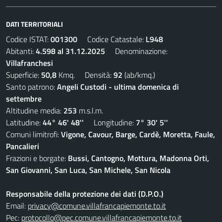
DATI TERRITORIALI
Codice ISTAT:
001300
Codice Catastale:
L948
Abitanti:
4.598 al 31.12.2025
Denominazione:
Villafranchesi
Superficie:
50,8
Kmq. Densità:
92
(ab/kmq.)
Santo patrono:
Angeli Custodi - ultima domenica di
settembre
Altitudine media:
253
m.s.l.m.
Latitudine:
44° 46' 48''
Longitudine:
7° 30' 5''
Comuni limitrofi:
Vigone, Cavour, Barge, Cardè, Moretta, Faule,
Pancalieri
Frazioni e borgate:
Bussi, Cantogno, Mottura, Madonna Orti,
San Giovanni, San Luca, San Michele, San Nicola
Responsabile della protezione dei dati (D.P.O.)
Email:
privacy@comune.villafrancapiemonte.to.it
Pec:
protocollo@pec.comune.villafrancapiemonte.to.it