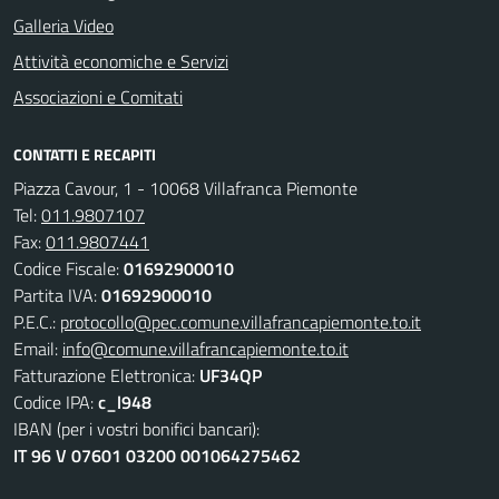
Galleria Video
Attività economiche e Servizi
Associazioni e Comitati
CONTATTI E RECAPITI
Piazza Cavour, 1 - 10068 Villafranca Piemonte
Tel:
011.9807107
Fax:
011.9807441
Codice Fiscale:
01692900010
Partita IVA:
01692900010
P.E.C.:
protocollo@pec.comune.villafrancapiemonte.to.it
Email:
info@comune.villafrancapiemonte.to.it
Fatturazione Elettronica:
UF34QP
Codice IPA:
c_l948
IBAN (per i vostri bonifici bancari):
IT 96 V 07601 03200 001064275462