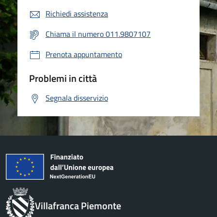
Richiedi assistenza
Chiama il numero 011.9807107
Prenota appuntamento
Problemi in città
Segnala disservizio
Villafranca Piemonte