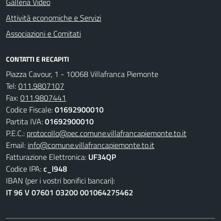
Galleria Video
Attività economiche e Servizi
Associazioni e Comitati
CONTATTI E RECAPITI
Piazza Cavour, 1 - 10068 Villafranca Piemonte
Tel:
011.9807107
Fax:
011.9807441
Codice Fiscale:
01692900010
Partita IVA:
01692900010
P.E.C.:
protocollo@pec.comune.villafrancapiemonte.to.it
Email:
info@comune.villafrancapiemonte.to.it
Fatturazione Elettronica:
UF34QP
Codice IPA:
c_l948
IBAN (per i vostri bonifici bancari):
IT 96 V 07601 03200 001064275462