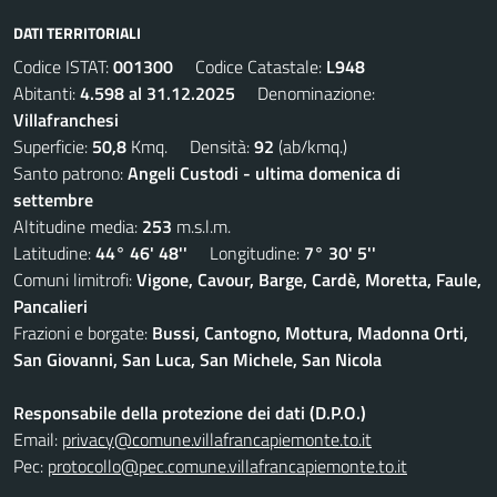
DATI TERRITORIALI
Codice ISTAT:
001300
Codice Catastale:
L948
Abitanti:
4.598 al 31.12.2025
Denominazione:
Villafranchesi
Superficie:
50,8
Kmq. Densità:
92
(ab/kmq.)
Santo patrono:
Angeli Custodi - ultima domenica di
settembre
Altitudine media:
253
m.s.l.m.
Latitudine:
44° 46' 48''
Longitudine:
7° 30' 5''
Comuni limitrofi:
Vigone, Cavour, Barge, Cardè, Moretta, Faule,
Pancalieri
Frazioni e borgate:
Bussi, Cantogno, Mottura, Madonna Orti,
San Giovanni, San Luca, San Michele, San Nicola
Responsabile della protezione dei dati (D.P.O.)
Email:
privacy@comune.villafrancapiemonte.to.it
Pec:
protocollo@pec.comune.villafrancapiemonte.to.it