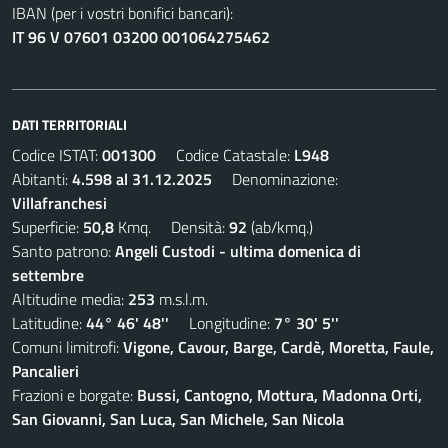
IBAN (per i vostri bonifici bancari):
IT 96 V 07601 03200 001064275462
DATI TERRITORIALI
Codice ISTAT:
001300
Codice Catastale:
L948
Abitanti:
4.598 al 31.12.2025
Denominazione:
Villafranchesi
Superficie:
50,8
Kmq. Densità:
92
(ab/kmq.)
Santo patrono:
Angeli Custodi - ultima domenica di
settembre
Altitudine media:
253
m.s.l.m.
Latitudine:
44° 46' 48''
Longitudine:
7° 30' 5''
Comuni limitrofi:
Vigone, Cavour, Barge, Cardè, Moretta, Faule,
Pancalieri
Frazioni e borgate:
Bussi, Cantogno, Mottura, Madonna Orti,
San Giovanni, San Luca, San Michele, San Nicola