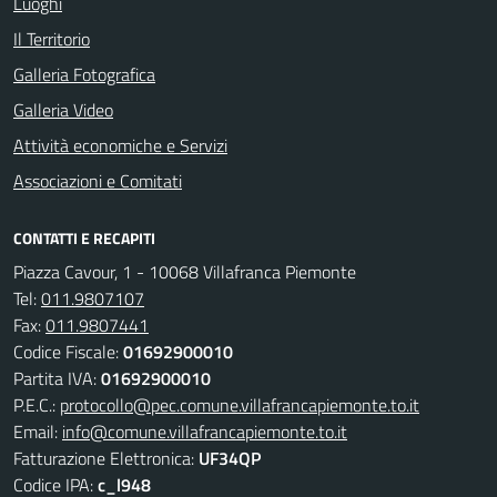
Luoghi
Il Territorio
Galleria Fotografica
Galleria Video
Attività economiche e Servizi
Associazioni e Comitati
CONTATTI E RECAPITI
Piazza Cavour, 1 - 10068 Villafranca Piemonte
Tel:
011.9807107
Fax:
011.9807441
Codice Fiscale:
01692900010
Partita IVA:
01692900010
P.E.C.:
protocollo@pec.comune.villafrancapiemonte.to.it
Email:
info@comune.villafrancapiemonte.to.it
Fatturazione Elettronica:
UF34QP
Codice IPA:
c_l948