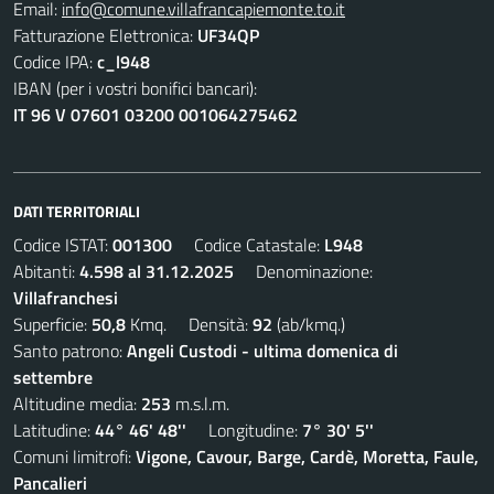
Email:
info@comune.villafrancapiemonte.to.it
Fatturazione Elettronica:
UF34QP
Codice IPA:
c_l948
IBAN (per i vostri bonifici bancari):
IT 96 V 07601 03200 001064275462
DATI TERRITORIALI
Codice ISTAT:
001300
Codice Catastale:
L948
Abitanti:
4.598 al 31.12.2025
Denominazione:
Villafranchesi
Superficie:
50,8
Kmq. Densità:
92
(ab/kmq.)
Santo patrono:
Angeli Custodi - ultima domenica di
settembre
Altitudine media:
253
m.s.l.m.
Latitudine:
44° 46' 48''
Longitudine:
7° 30' 5''
Comuni limitrofi:
Vigone, Cavour, Barge, Cardè, Moretta, Faule,
Pancalieri