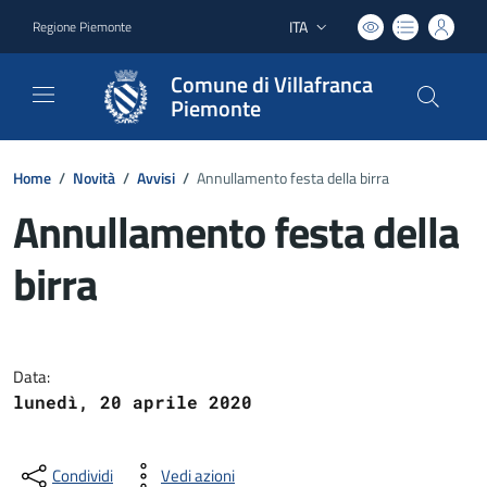
ITA
Regione Piemonte
Lingua attiva:
Comune di Villafranca
Piemonte
Home
/
Novità
/
Avvisi
/
Annullamento festa della birra
Annullamento festa della
birra
Dettagli del documento
Data:
lunedì, 20 aprile 2020
Condividi
Vedi azioni