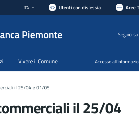
Utenti con dislessia
Aree 
ITA
Lingua attiva:
ranca Piemonte
Seguici su
zi
Vivere il Comune
Accesso all'informazi
rciali il 25/04 e 01/05
commerciali il 25/04