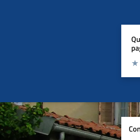
Qu
pa
Valut
Valu
Con