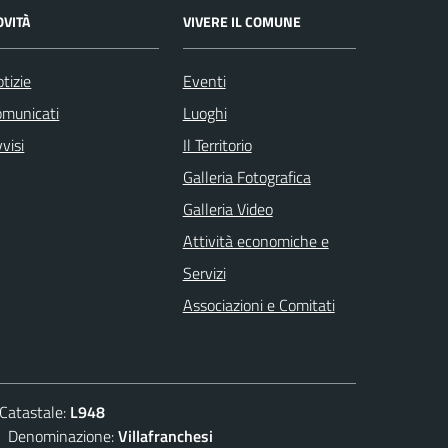
OVITÀ
VIVERE IL COMUNE
tizie
Eventi
omunicati
Luoghi
visi
Il Territorio
Galleria Fotografica
Galleria Video
Attività economiche e
Servizi
Associazioni e Comitati
atastale:
L948
enominazione:
Villafranchesi