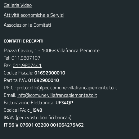
Galleria Video
Attività economiche e Servizi
Associazioni e Comitati
CONTATTI E RECAPITI
Piazza Cavour, 1 - 10068 Villafranca Piemonte
Tel:
011.9807107
Fax:
011.9807441
Codice Fiscale:
01692900010
Partita IVA:
01692900010
P.E.C.:
protocollo@pec.comune.villafrancapiemonte.to.it
Email:
info@comune.villafrancapiemonte.to.it
Fatturazione Elettronica:
UF34QP
Codice IPA:
c_l948
IBAN (per i vostri bonifici bancari):
IT 96 V 07601 03200 001064275462