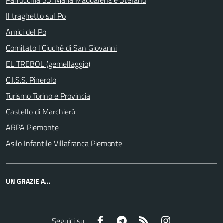
Parrocchia SS. Maria Maddalena e Stefano
Il traghetto sul Po
Amici del Po
Comitato l'Ciuchè di San Giovanni
EL TREBOL (gemellaggio)
C.I.S.S. Pinerolo
Turismo Torino e Provincia
Castello di Marchierù
ARPA Piemonte
Asilo Infantile Villafranca Piemonte
UN GRAZIE A...
Facebook
Telegram
RSS
Instagram
Seguici su