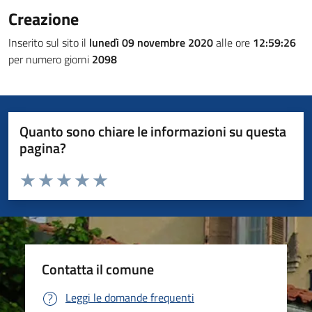
Creazione
Inserito sul sito il
lunedì 09 novembre 2020
alle ore
12:59:26
per numero giorni
2098
Quanto sono chiare le informazioni su questa
pagina?
Valuta da 1 a 5 stelle la pagina
Valuta 1 stelle su 5
Valuta 2 stelle su 5
Valuta 3 stelle su 5
Valuta 4 stelle su 5
Valuta 5 stelle su 5
Contatta il comune
Leggi le domande frequenti