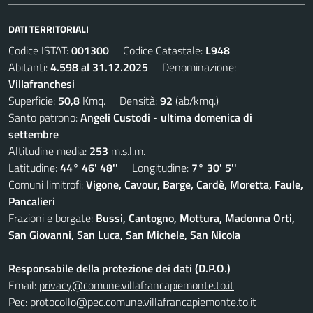
DATI TERRITORIALI
Codice ISTAT:
001300
Codice Catastale:
L948
Abitanti:
4.598 al 31.12.2025
Denominazione:
Villafranchesi
Superficie:
50,8
Kmq. Densità:
92
(ab/kmq.)
Santo patrono:
Angeli Custodi - ultima domenica di
settembre
Altitudine media:
253
m.s.l.m.
Latitudine:
44° 46' 48''
Longitudine:
7° 30' 5''
Comuni limitrofi:
Vigone, Cavour, Barge, Cardè, Moretta, Faule,
Pancalieri
Frazioni e borgate:
Bussi, Cantogno, Mottura, Madonna Orti,
San Giovanni, San Luca, San Michele, San Nicola
Responsabile della protezione dei dati (D.P.O.)
Email:
privacy@comune.villafrancapiemonte.to.it
Pec:
protocollo@pec.comune.villafrancapiemonte.to.it