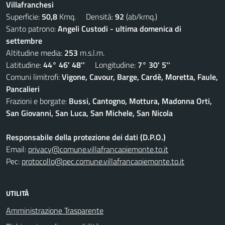
Villafranchesi
Superficie:
50,8
Kmq. Densità:
92
(ab/kmq.)
Santo patrono:
Angeli Custodi - ultima domenica di
settembre
Altitudine media:
253
m.s.l.m.
Latitudine:
44° 46' 48''
Longitudine:
7° 30' 5''
Comuni limitrofi:
Vigone, Cavour, Barge, Cardè, Moretta, Faule,
Pancalieri
Frazioni e borgate:
Bussi, Cantogno, Mottura, Madonna Orti,
San Giovanni, San Luca, San Michele, San Nicola
Responsabile della protezione dei dati (D.P.O.)
Email:
privacy@comune.villafrancapiemonte.to.it
Pec:
protocollo@pec.comune.villafrancapiemonte.to.it
UTILITÀ
Amministrazione Trasparente