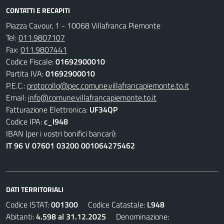
CONTATTI E RECAPITI
Piazza Cavour, 1 - 10068 Villafranca Piemonte
Tel:
011.9807107
Fax:
011.9807441
Codice Fiscale:
01692900010
Partita IVA:
01692900010
P.E.C.:
protocollo@pec.comune.villafrancapiemonte.to.it
Email:
info@comune.villafrancapiemonte.to.it
Fatturazione Elettronica:
UF34QP
Codice IPA:
c_l948
IBAN (per i vostri bonifici bancari):
IT 96 V 07601 03200 001064275462
DATI TERRITORIALI
Codice ISTAT:
001300
Codice Catastale:
L948
Abitanti:
4.598 al 31.12.2025
Denominazione: