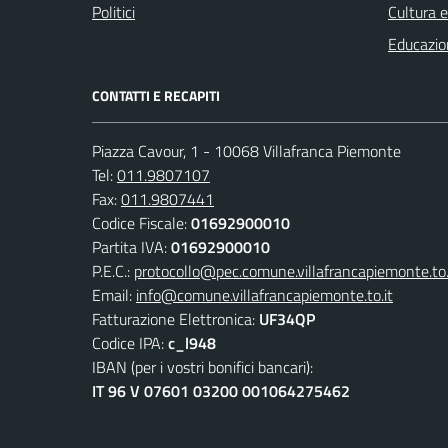
Politici
Cultura 
Educazio
CONTATTI E RECAPITI
Piazza Cavour, 1 - 10068 Villafranca Piemonte
Tel:
011.9807107
Fax:
011.9807441
Codice Fiscale:
01692900010
Partita IVA:
01692900010
P.E.C.:
protocollo@pec.comune.villafrancapiemonte.to.
Email:
info@comune.villafrancapiemonte.to.it
Fatturazione Elettronica:
UF34QP
Codice IPA:
c_l948
IBAN (per i vostri bonifici bancari):
IT 96 V 07601 03200 001064275462