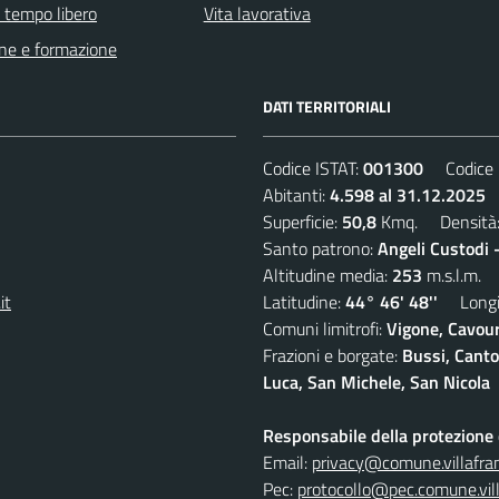
e tempo libero
Vita lavorativa
ne e formazione
DATI TERRITORIALI
Codice ISTAT:
001300
Codice C
Abitanti:
4.598 al 31.12.2025
D
Superficie:
50,8
Kmq. Densità
Santo patrono:
Angeli Custodi 
Altitudine media:
253
m.s.l.m.
it
Latitudine:
44° 46' 48''
Longit
Comuni limitrofi:
Vigone, Cavour
Frazioni e borgate:
Bussi, Canto
Luca, San Michele, San Nicola
Responsabile della protezione d
Email:
privacy@comune.villafran
Pec:
protocollo@pec.comune.vill