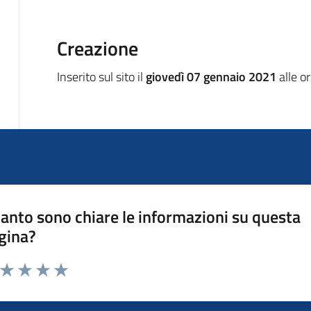
Creazione
Inserito sul sito il
giovedì 07 gennaio 2021
alle o
anto sono chiare le informazioni su questa
gina?
a da 1 a 5 stelle la pagina
ta 1 stelle su 5
Valuta 2 stelle su 5
Valuta 3 stelle su 5
Valuta 4 stelle su 5
Valuta 5 stelle su 5