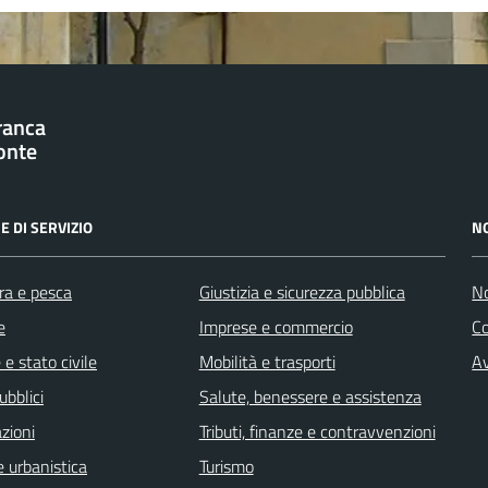
franca
onte
E DI SERVIZIO
N
ra e pesca
Giustizia e sicurezza pubblica
No
e
Imprese e commercio
C
e stato civile
Mobilità e trasporti
Av
ubblici
Salute, benessere e assistenza
zioni
Tributi, finanze e contravvenzioni
 urbanistica
Turismo