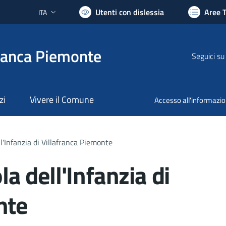
Utenti con dislessia
Aree 
ITA
Lingua attiva:
ranca Piemonte
Seguici su
zi
Vivere il Comune
Accesso all'informazi
ll'Infanzia di Villafranca Piemonte
la dell'Infanzia di
nte