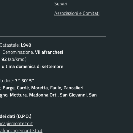
Servizi
Associazioni e Comitati
atastale:
L948
enominazione:
Villafranchesi
:
92
(ab/kmq.)
- ultima domenica di settembre
udine:
7° 30' 5''
, Barge, Cardè, Moretta, Faule, Pancalieri
gno, Mottura, Madonna Orti, San Giovanni, San
ei dati (D.P.O.)
capiemonte.to.it
afrancapiemonte.to.it