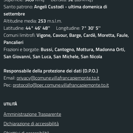
Santo patrono:
Angeli Custodi - ultima domenica di
settembre
Altitudine media:
253
m.s.l.m.
Latitudine:
44° 46' 48''
Longitudine:
7° 30' 5''
Comuni limitrofi:
Vigone, Cavour, Barge, Cardè, Moretta, Faule,
Pancalieri
Frazioni e borgate:
Bussi, Cantogno, Mottura, Madonna Orti,
San Giovanni, San Luca, San Michele, San Nicola
Responsabile della protezione dei dati (D.P.O.)
Email:
privacy@comune.villafrancapiemonte.to.it
Pec:
protocollo@pec.comune.villafrancapiemonte.to.it
UTILITÀ
Amministrazione Trasparente
Dichiarazione di accessibilità