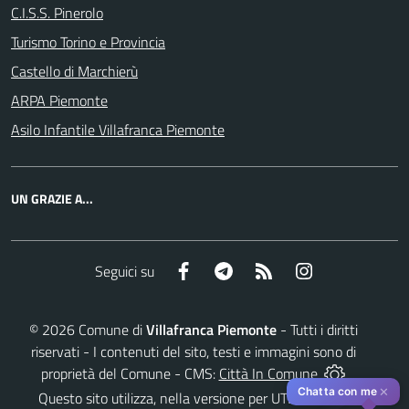
C.I.S.S. Pinerolo
Turismo Torino e Provincia
Castello di Marchierù
ARPA Piemonte
Asilo Infantile Villafranca Piemonte
UN GRAZIE A...
Facebook
Telegram
RSS
Instagram
Seguici su
©
2026
Comune di
Villafranca Piemonte
- Tutti i diritti
riservati - I contenuti del sito, testi e immagini sono di
proprietà del Comune - CMS:
Città In Comune
✕
Chatta con me
Questo sito utilizza, nella versione per UTENTI CON