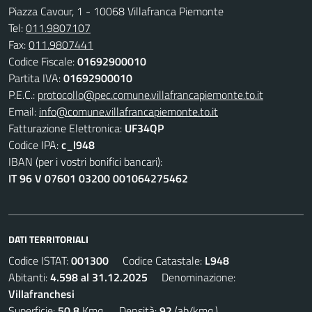
Piazza Cavour, 1 - 10068 Villafranca Piemonte
Tel:
011.9807107
Fax:
011.9807441
Codice Fiscale:
01692900010
Partita IVA:
01692900010
P.E.C.:
protocollo@pec.comune.villafrancapiemonte.to.it
Email:
info@comune.villafrancapiemonte.to.it
Fatturazione Elettronica:
UF34QP
Codice IPA:
c_l948
IBAN (per i vostri bonifici bancari):
IT 96 V 07601 03200 001064275462
DATI TERRITORIALI
Codice ISTAT:
001300
Codice Catastale:
L948
Abitanti:
4.598 al 31.12.2025
Denominazione:
Villafranchesi
Superficie:
50,8
Kmq. Densità:
92
(ab/kmq.)