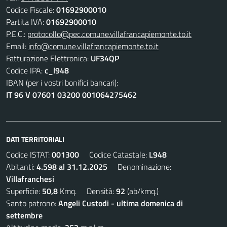
Codice Fiscale:
01692900010
Partita IVA:
01692900010
P.E.C.:
protocollo@pec.comune.villafrancapiemonte.to.it
Email:
info@comune.villafrancapiemonte.to.it
Fatturazione Elettronica:
UF34QP
Codice IPA:
c_l948
IBAN (per i vostri bonifici bancari):
IT 96 V 07601 03200 001064275462
DATI TERRITORIALI
Codice ISTAT:
001300
Codice Catastale:
L948
Abitanti:
4.598 al 31.12.2025
Denominazione:
Villafranchesi
Superficie:
50,8
Kmq. Densità:
92
(ab/kmq.)
Santo patrono:
Angeli Custodi - ultima domenica di
settembre