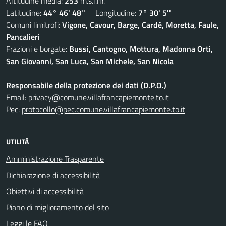
Altitudine media:
253
m.s.l.m.
Latitudine:
44° 46' 48''
Longitudine:
7° 30' 5''
Comuni limitrofi:
Vigone, Cavour, Barge, Cardè, Moretta, Faule,
Pancalieri
Frazioni e borgate:
Bussi, Cantogno, Mottura, Madonna Orti,
San Giovanni, San Luca, San Michele, San Nicola
Responsabile della protezione dei dati (D.P.O.)
Email:
privacy@comune.villafrancapiemonte.to.it
Pec:
protocollo@pec.comune.villafrancapiemonte.to.it
UTILITÀ
Amministrazione Trasparente
Dichiarazione di accessibilità
Obiettivi di accessibilità
Piano di miglioramento del sito
Leggi le FAQ