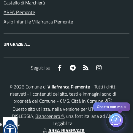
Castello di Marchierù
ARPA Piemonte
Asilo Infantile Villafranca Piemonte
UN GRAZIE A...
Facebook
Telegram
RSS
Instagram
Seguici su
©
2026
Comune di
Villafranca Piemonte
- Tutti i diritti
riservati - I contenuti del sito, testi e immagini sono di
proprietà del Comune - CMS:
Città In Comune
✕
Chatta con me
Questo sito utilizza, nella versione per UTENTI CON
DISLESSIA,
Biancoenero ®
, una font italiana ad Alta
Leggibilità.
Reimposta
AREA RISERVATA
tutto