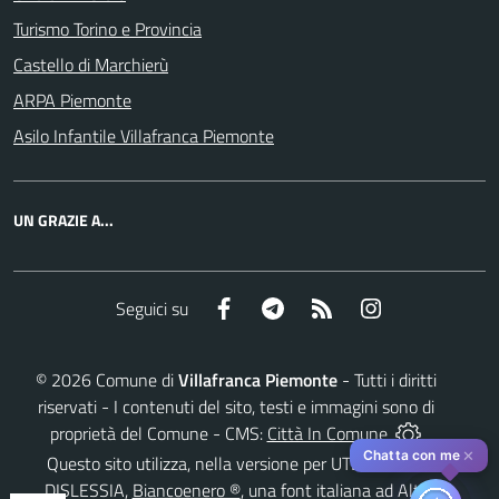
Turismo Torino e Provincia
Castello di Marchierù
ARPA Piemonte
Asilo Infantile Villafranca Piemonte
UN GRAZIE A...
Facebook
Telegram
RSS
Instagram
Seguici su
©
2026
Comune di
Villafranca Piemonte
- Tutti i diritti
riservati - I contenuti del sito, testi e immagini sono di
proprietà del Comune - CMS:
Città In Comune
✕
Chatta con me
Questo sito utilizza, nella versione per UTENTI CON
DISLESSIA,
Biancoenero ®
, una font italiana ad Alta