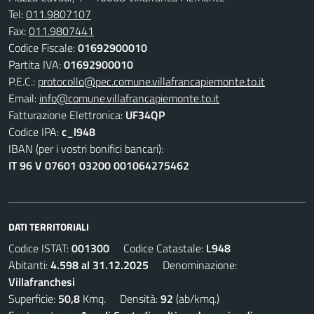
Tel:
011.9807107
Fax:
011.9807441
Codice Fiscale:
01692900010
Partita IVA:
01692900010
P.E.C.:
protocollo@pec.comune.villafrancapiemonte.to.it
Email:
info@comune.villafrancapiemonte.to.it
Fatturazione Elettronica:
UF34QP
Codice IPA:
c_l948
IBAN (per i vostri bonifici bancari):
IT 96 V 07601 03200 001064275462
DATI TERRITORIALI
Codice ISTAT:
001300
Codice Catastale:
L948
Abitanti:
4.598 al 31.12.2025
Denominazione:
Villafranchesi
Superficie:
50,8
Kmq. Densità:
92
(ab/kmq.)