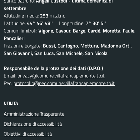
Santo patrono:
Angeli Custodi - ultima domenica di
settembre
Altitudine media:
253
m.s.l.m.
Latitudine:
44° 46' 48''
Longitudine:
7° 30' 5''
Comuni limitrofi:
Vigone, Cavour, Barge, Cardè, Moretta, Faule,
Pancalieri
Frazioni e borgate:
Bussi, Cantogno, Mottura, Madonna Orti,
San Giovanni, San Luca, San Michele, San Nicola
Responsabile della protezione dei dati (D.P.O.)
Email:
privacy@comune.villafrancapiemonte.to.it
Pec:
protocollo@pec.comune.villafrancapiemonte.to.it
UTILITÀ
Amministrazione Trasparente
Dichiarazione di accessibilità
Obiettivi di accessibilità