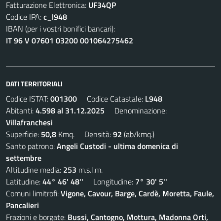
Fatturazione Elettronica:
UF34QP
Codice IPA:
c_l948
IBAN (per i vostri bonifici bancari):
IT 96 V 07601 03200 001064275462
DATI TERRITORIALI
Codice ISTAT:
001300
Codice Catastale:
L948
Abitanti:
4.598 al 31.12.2025
Denominazione:
Villafranchesi
Superficie:
50,8
Kmq. Densità:
92
(ab/kmq.)
Santo patrono:
Angeli Custodi - ultima domenica di
settembre
Altitudine media:
253
m.s.l.m.
Latitudine:
44° 46' 48''
Longitudine:
7° 30' 5''
Comuni limitrofi:
Vigone, Cavour, Barge, Cardè, Moretta, Faule,
Pancalieri
Frazioni e borgate:
Bussi, Cantogno, Mottura, Madonna Orti,