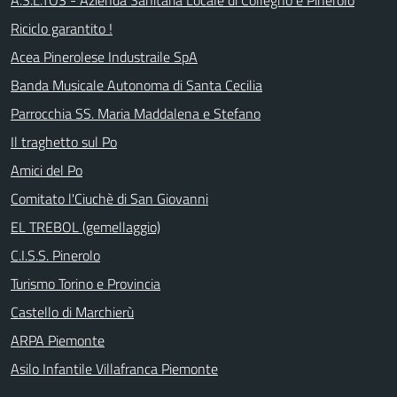
A.S.L.TO3 - Azienda Sanitaria Locale di Collegno e Pinerolo
Riciclo garantito !
Acea Pinerolese Industraile SpA
Banda Musicale Autonoma di Santa Cecilia
Parrocchia SS. Maria Maddalena e Stefano
Il traghetto sul Po
Amici del Po
Comitato l'Ciuchè di San Giovanni
EL TREBOL (gemellaggio)
C.I.S.S. Pinerolo
Turismo Torino e Provincia
Castello di Marchierù
ARPA Piemonte
Asilo Infantile Villafranca Piemonte