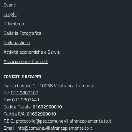
Eventi
Luoghi
Il Territorio
Galleria Fotografica
Galleria Video
Attività economiche e Servizi
Associazioni e Comitati
CONTATTI E RECAPITI
Piazza Cavour, 1 - 10068 Villafranca Piemonte
Tel:
011.9807107
Fax:
011.9807441
Codice Fiscale:
01692900010
Partita IVA:
01692900010
P.E.C.:
protocollo@pec.comune.villafrancapiemonte.to.it
Email:
info@comune.villafrancapiemonte.to.it