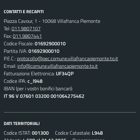
CONTATTI E RECAPITI
Piazza Cavour, 1 - 10068 Villafranca Piemonte
Tel:
011.9807107
Fax:
011.9807441
Codice Fiscale:
01692900010
Partita IVA:
01692900010
P.E.C.:
protocollo@pec.comune.villafrancapiemonte.to.it
Email:
info@comune.villafrancapiemonte.to.it
Fatturazione Elettronica:
UF34QP
Codice IPA:
c_l948
IBAN (per i vostri bonifici bancari):
IT 96 V 07601 03200 001064275462
DATI TERRITORIALI
Codice ISTAT:
001300
Codice Catastale:
L948