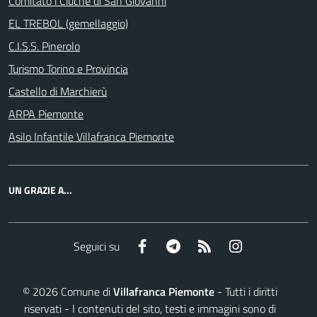
Comitato l'Ciuchè di San Giovanni
EL TREBOL (gemellaggio)
C.I.S.S. Pinerolo
Turismo Torino e Provincia
Castello di Marchierù
ARPA Piemonte
Asilo Infantile Villafranca Piemonte
UN GRAZIE A...
Facebook
Telegram
RSS
Instagram
Seguici su
©
2026
Comune di
Villafranca Piemonte
- Tutti i diritti
riservati - I contenuti del sito, testi e immagini sono di