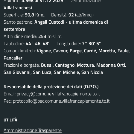
Abitanti:
4.598 al 31.12.2025
Denominazione:
Villafranchesi
Superficie:
50,8
Kmq. Densità:
92
(ab/kmq.)
Santo patrono:
Angeli Custodi - ultima domenica di
settembre
Altitudine media:
253
m.s.l.m.
Latitudine:
44° 46' 48''
Longitudine:
7° 30' 5''
Comuni limitrofi:
Vigone, Cavour, Barge, Cardè, Moretta, Faule,
Pancalieri
Frazioni e borgate:
Bussi, Cantogno, Mottura, Madonna Orti,
San Giovanni, San Luca, San Michele, San Nicola
Responsabile della protezione dei dati (D.P.O.)
Email:
privacy@comune.villafrancapiemonte.to.it
Pec:
protocollo@pec.comune.villafrancapiemonte.to.it
UTILITÀ
Amministrazione Trasparente