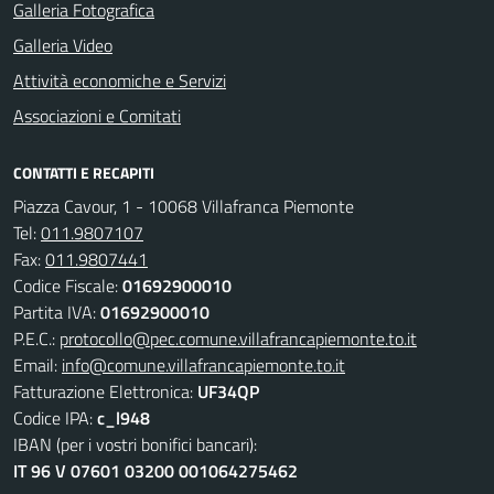
Galleria Fotografica
Galleria Video
Attività economiche e Servizi
Associazioni e Comitati
CONTATTI E RECAPITI
Piazza Cavour, 1 - 10068 Villafranca Piemonte
Tel:
011.9807107
Fax:
011.9807441
Codice Fiscale:
01692900010
Partita IVA:
01692900010
P.E.C.:
protocollo@pec.comune.villafrancapiemonte.to.it
Email:
info@comune.villafrancapiemonte.to.it
Fatturazione Elettronica:
UF34QP
Codice IPA:
c_l948
IBAN (per i vostri bonifici bancari):
IT 96 V 07601 03200 001064275462