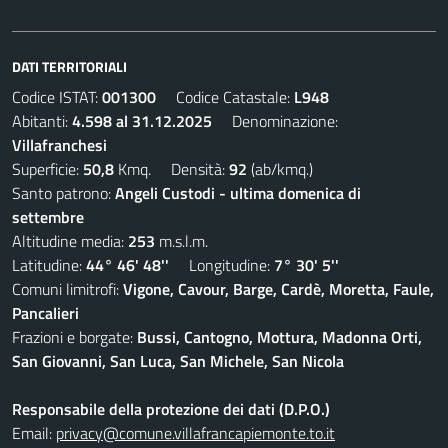
DATI TERRITORIALI
Codice ISTAT:
001300
Codice Catastale:
L948
Abitanti:
4.598 al 31.12.2025
Denominazione:
Villafranchesi
Superficie:
50,8
Kmq. Densità:
92
(ab/kmq.)
Santo patrono:
Angeli Custodi - ultima domenica di
settembre
Altitudine media:
253
m.s.l.m.
Latitudine:
44° 46' 48''
Longitudine:
7° 30' 5''
Comuni limitrofi:
Vigone, Cavour, Barge, Cardè, Moretta, Faule,
Pancalieri
Frazioni e borgate:
Bussi, Cantogno, Mottura, Madonna Orti,
San Giovanni, San Luca, San Michele, San Nicola
Responsabile della protezione dei dati (D.P.O.)
Email:
privacy@comune.villafrancapiemonte.to.it