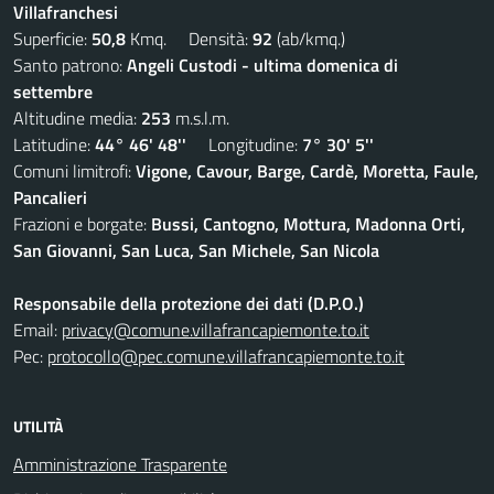
Villafranchesi
Superficie:
50,8
Kmq. Densità:
92
(ab/kmq.)
Santo patrono:
Angeli Custodi - ultima domenica di
settembre
Altitudine media:
253
m.s.l.m.
Latitudine:
44° 46' 48''
Longitudine:
7° 30' 5''
Comuni limitrofi:
Vigone, Cavour, Barge, Cardè, Moretta, Faule,
Pancalieri
Frazioni e borgate:
Bussi, Cantogno, Mottura, Madonna Orti,
San Giovanni, San Luca, San Michele, San Nicola
Responsabile della protezione dei dati (D.P.O.)
Email:
privacy@comune.villafrancapiemonte.to.it
Pec:
protocollo@pec.comune.villafrancapiemonte.to.it
UTILITÀ
Amministrazione Trasparente