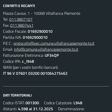
CONTATTI E RECAPITI
Piazza Cavour, 1 - 10068 Villafranca Piemonte
Tel:
011.9807107
Fax:
011.9807441
Codice Fiscale:
01692900010
Partita IVA:
01692900010
P.E.C.:
protocollo@pec.comune.villafrancapiemonte.to.it
Email:
info@comune.villafrancapiemonte.to.it
Fatturazione Elettronica:
UF34QP
Codice IPA:
c_l948
IBAN (per i vostri bonifici bancari):
IT 96 V 07601 03200 001064275462
DATI TERRITORIALI
Codice ISTAT:
001300
Codice Catastale:
L948
Abitanti:
4.598 al 31.12.2025
Denominazione: