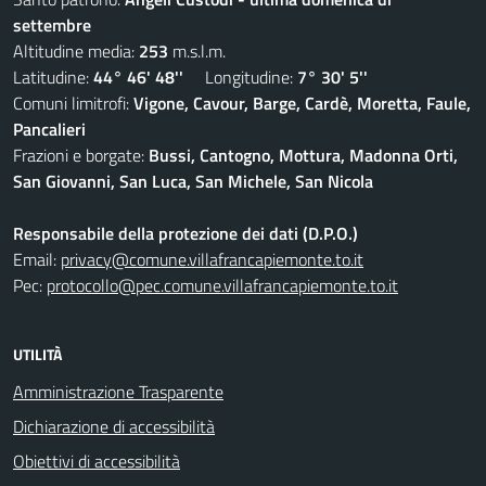
settembre
Altitudine media:
253
m.s.l.m.
Latitudine:
44° 46' 48''
Longitudine:
7° 30' 5''
Comuni limitrofi:
Vigone, Cavour, Barge, Cardè, Moretta, Faule,
Pancalieri
Frazioni e borgate:
Bussi, Cantogno, Mottura, Madonna Orti,
San Giovanni, San Luca, San Michele, San Nicola
Responsabile della protezione dei dati (D.P.O.)
Email:
privacy@comune.villafrancapiemonte.to.it
Pec:
protocollo@pec.comune.villafrancapiemonte.to.it
UTILITÀ
Amministrazione Trasparente
Dichiarazione di accessibilità
Obiettivi di accessibilità