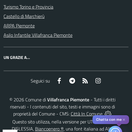
Turismo Torino e Provincia
Castello di Marchierù
ARPA Piemonte
Asilo Infantile Villafranca Piemonte
UN GRAZIE A...
Facebook
Telegram
RSS
Instagram
Seguici su
©
2026
Comune di
Villafranca Piemonte
- Tutti i diritti
riservati - I contenuti del sito, testi e immagini sono di
proprietà del Comune - CMS:
Città In Comune
✕
Chatta con me
Questo sito utilizza, nella versione per UTENTI CON
DISLESSIA,
Biancoenero ®
, una font italiana ad Alta