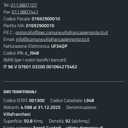
Tel:
011.9807107
Fax:
011.9807441
Codice Fiscale:
01692900010
Partita IVA:
01692900010
P.E.C.:
protocollo@pec.comune.villafrancapiemonte.to.it
Email:
info@comune.villafrancapiemonte.to.it
Fatturazione Elettronica:
UF34QP
Codice IPA:
c_l948
IBAN (per i vostri bonifici bancari):
IT 96 V 07601 03200 001064275462
DATI TERRITORIALI
Codice ISTAT:
001300
Codice Catastale:
L948
Abitanti:
4.598 al 31.12.2025
Denominazione:
Villafranchesi
Superficie:
50,8
Kmq. Densità:
92
(ab/kmq.)
Santo patrono:
Angeli Custodi - ultima domenica di