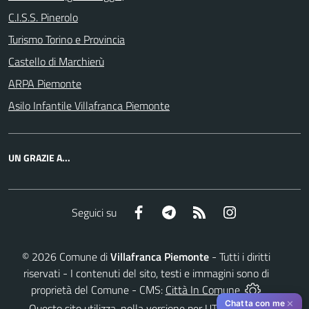
C.I.S.S. Pinerolo
Turismo Torino e Provincia
Castello di Marchierù
ARPA Piemonte
Asilo Infantile Villafranca Piemonte
UN GRAZIE A...
Facebook
Telegram
RSS
Instagram
Seguici su
©
2026
Comune di
Villafranca Piemonte
- Tutti i diritti
riservati - I contenuti del sito, testi e immagini sono di
proprietà del Comune - CMS:
Città In Comune
✕
Chatta con me
Questo sito utilizza, nella versione per UTENTI CON