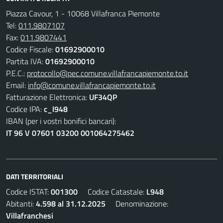
Piazza Cavour, 1 - 10068 Villafranca Piemonte
Tel:
011.9807107
Fax:
011.9807441
Codice Fiscale:
01692900010
Partita IVA:
01692900010
P.E.C.:
protocollo@pec.comune.villafrancapiemonte.to.it
Email:
info@comune.villafrancapiemonte.to.it
Fatturazione Elettronica:
UF34QP
Codice IPA:
c_l948
IBAN (per i vostri bonifici bancari):
IT 96 V 07601 03200 001064275462
DATI TERRITORIALI
Codice ISTAT:
001300
Codice Catastale:
L948
Abitanti:
4.598 al 31.12.2025
Denominazione:
Villafranchesi