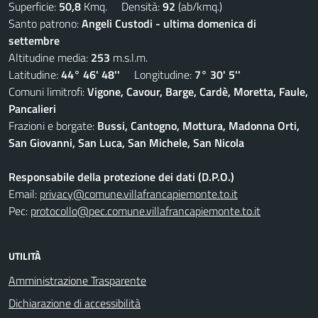
Superficie:
50,8
Kmq. Densità:
92
(ab/kmq.)
Santo patrono:
Angeli Custodi - ultima domenica di
settembre
Altitudine media:
253
m.s.l.m.
Latitudine:
44° 46' 48''
Longitudine:
7° 30' 5''
Comuni limitrofi:
Vigone, Cavour, Barge, Cardè, Moretta, Faule,
Pancalieri
Frazioni e borgate:
Bussi, Cantogno, Mottura, Madonna Orti,
San Giovanni, San Luca, San Michele, San Nicola
Responsabile della protezione dei dati (D.P.O.)
Email:
privacy@comune.villafrancapiemonte.to.it
Pec:
protocollo@pec.comune.villafrancapiemonte.to.it
UTILITÀ
Amministrazione Trasparente
Dichiarazione di accessibilità