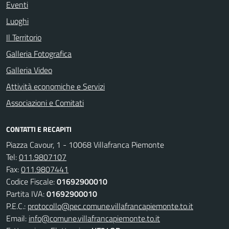
Eventi
Luoghi
Il Territorio
Galleria Fotografica
Galleria Video
Attività economiche e Servizi
Associazioni e Comitati
CONTATTI E RECAPITI
Piazza Cavour, 1 - 10068 Villafranca Piemonte
Tel:
011.9807107
Fax:
011.9807441
Codice Fiscale:
01692900010
Partita IVA:
01692900010
P.E.C.:
protocollo@pec.comune.villafrancapiemonte.to.it
Email:
info@comune.villafrancapiemonte.to.it