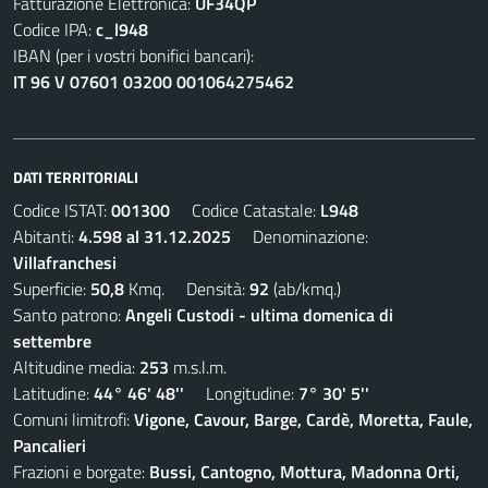
Fatturazione Elettronica:
UF34QP
Codice IPA:
c_l948
IBAN (per i vostri bonifici bancari):
IT 96 V 07601 03200 001064275462
DATI TERRITORIALI
Codice ISTAT:
001300
Codice Catastale:
L948
Abitanti:
4.598 al 31.12.2025
Denominazione:
Villafranchesi
Superficie:
50,8
Kmq. Densità:
92
(ab/kmq.)
Santo patrono:
Angeli Custodi - ultima domenica di
settembre
Altitudine media:
253
m.s.l.m.
Latitudine:
44° 46' 48''
Longitudine:
7° 30' 5''
Comuni limitrofi:
Vigone, Cavour, Barge, Cardè, Moretta, Faule,
Pancalieri
Frazioni e borgate:
Bussi, Cantogno, Mottura, Madonna Orti,