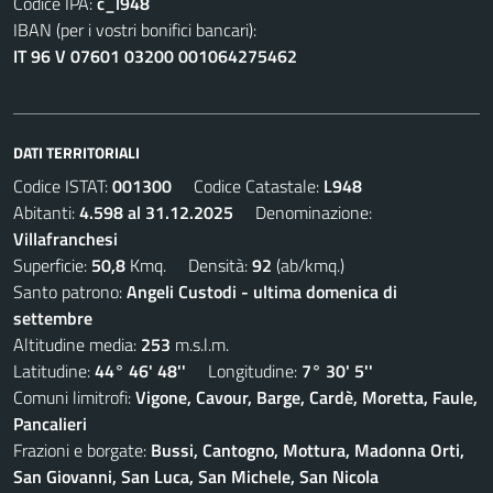
Codice IPA:
c_l948
IBAN (per i vostri bonifici bancari):
IT 96 V 07601 03200 001064275462
DATI TERRITORIALI
Codice ISTAT:
001300
Codice Catastale:
L948
Abitanti:
4.598 al 31.12.2025
Denominazione:
Villafranchesi
Superficie:
50,8
Kmq. Densità:
92
(ab/kmq.)
Santo patrono:
Angeli Custodi - ultima domenica di
settembre
Altitudine media:
253
m.s.l.m.
Latitudine:
44° 46' 48''
Longitudine:
7° 30' 5''
Comuni limitrofi:
Vigone, Cavour, Barge, Cardè, Moretta, Faule,
Pancalieri
Frazioni e borgate:
Bussi, Cantogno, Mottura, Madonna Orti,
San Giovanni, San Luca, San Michele, San Nicola