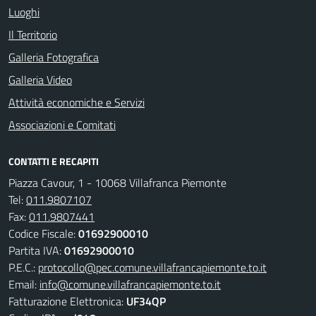
Luoghi
Il Territorio
Galleria Fotografica
Galleria Video
Attività economiche e Servizi
Associazioni e Comitati
CONTATTI E RECAPITI
Piazza Cavour, 1 - 10068 Villafranca Piemonte
Tel:
011.9807107
Fax:
011.9807441
Codice Fiscale:
01692900010
Partita IVA:
01692900010
P.E.C.:
protocollo@pec.comune.villafrancapiemonte.to.it
Email:
info@comune.villafrancapiemonte.to.it
Fatturazione Elettronica:
UF34QP