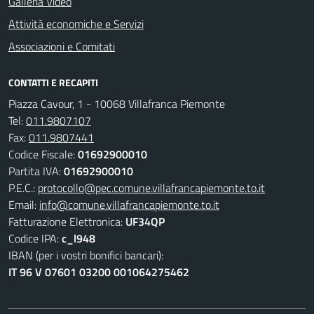
Galleria Video
Attività economiche e Servizi
Associazioni e Comitati
CONTATTI E RECAPITI
Piazza Cavour, 1 - 10068 Villafranca Piemonte
Tel:
011.9807107
Fax:
011.9807441
Codice Fiscale:
01692900010
Partita IVA:
01692900010
P.E.C.:
protocollo@pec.comune.villafrancapiemonte.to.it
Email:
info@comune.villafrancapiemonte.to.it
Fatturazione Elettronica:
UF34QP
Codice IPA:
c_l948
IBAN (per i vostri bonifici bancari):
IT 96 V 07601 03200 001064275462