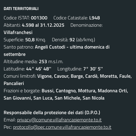
DATI TERRITORIALI
Codice ISTAT:
001300
Codice Catastale:
L948
Abitanti:
4.598 al 31.12.2025
Denominazione:
Villafranchesi
Superficie:
50,8
Kmq. Densità:
92
(ab/kmq.)
Santo patrono:
Angeli Custodi - ultima domenica di
settembre
Altitudine media:
253
m.s.l.m.
Latitudine:
44° 46' 48''
Longitudine:
7° 30' 5''
Comuni limitrofi:
Vigone, Cavour, Barge, Cardè, Moretta, Faule,
Pancalieri
Frazioni e borgate:
Bussi, Cantogno, Mottura, Madonna Orti,
San Giovanni, San Luca, San Michele, San Nicola
Responsabile della protezione dei dati (D.P.O.)
Email:
privacy@comune.villafrancapiemonte.to.it
Pec:
protocollo@pec.comune.villafrancapiemonte.to.it