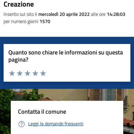
Creazione
Inserito sul sito il
mercoledì 20 aprile 2022
alle ore
14:28:03
per numero giorni
1570
Quanto sono chiare le informazioni su questa
pagina?
Valuta da 1 a 5 stelle la pagina
Valuta 1 stelle su 5
Valuta 2 stelle su 5
Valuta 3 stelle su 5
Valuta 4 stelle su 5
Valuta 5 stelle su 5
Contatta il comune
Leggi le domande frequenti