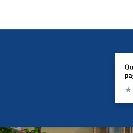
Qu
pa
Valut
Valu