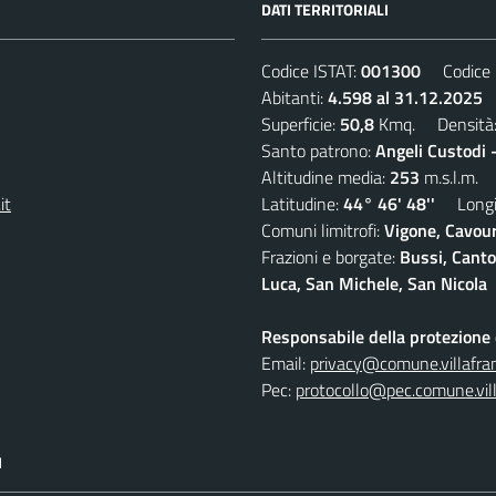
DATI TERRITORIALI
Codice ISTAT:
001300
Codice C
Abitanti:
4.598 al 31.12.2025
D
Superficie:
50,8
Kmq. Densità
Santo patrono:
Angeli Custodi 
Altitudine media:
253
m.s.l.m.
it
Latitudine:
44° 46' 48''
Longit
Comuni limitrofi:
Vigone, Cavour
Frazioni e borgate:
Bussi, Canto
Luca, San Michele, San Nicola
Responsabile della protezione d
Email:
privacy@comune.villafran
Pec:
protocollo@pec.comune.vill
I