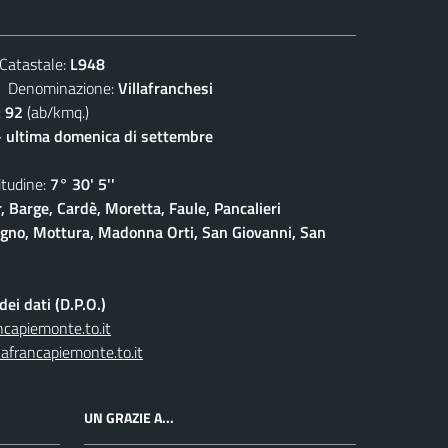
atastale:
L948
enominazione:
Villafranchesi
:
92
(ab/kmq.)
- ultima domenica di settembre
udine:
7° 30' 5''
, Barge, Cardè, Moretta, Faule, Pancalieri
gno, Mottura, Madonna Orti, San Giovanni, San
ei dati (D.P.O.)
capiemonte.to.it
afrancapiemonte.to.it
UN GRAZIE A...