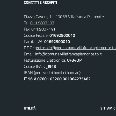
CONTATTI E RECAPITI
Piazza Cavour, 1 - 10068 Villafranca Piemonte
Tel:
011.9807107
Fax:
011.9807441
Codice Fiscale:
01692900010
Partita IVA:
01692900010
P.E.C.:
protocollo@pec.comune.villafrancapiemonte.to.
Email:
info@comune.villafrancapiemonte.to.it
Fatturazione Elettronica:
UF34QP
Codice IPA:
c_l948
IBAN (per i vostri bonifici bancari):
IT 96 V 07601 03200 001064275462
UTILITÀ
SITI AMIC