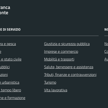
franca
onte
E DI SERVIZIO
N
ra e pesca
Giustizia e sicurezza pubblica
No
e
Imprese e commercio
C
e stato civile
Mobilità e trasporti
Av
ubblici
Salute, benessere e assistenza
zioni
Tributi, finanze e contravvenzioni
 urbanistica
Turismo
e tempo libero
Vita lavorativa
ne e formazione