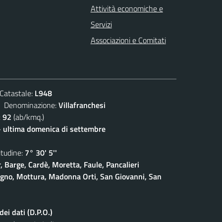
Attività economiche e
Servizi
Associazioni e Comitati
atastale:
L948
enominazione:
Villafranchesi
:
92
(ab/kmq.)
- ultima domenica di settembre
udine:
7° 30' 5''
, Barge, Cardè, Moretta, Faule, Pancalieri
gno, Mottura, Madonna Orti, San Giovanni, San
ei dati (D.P.O.)