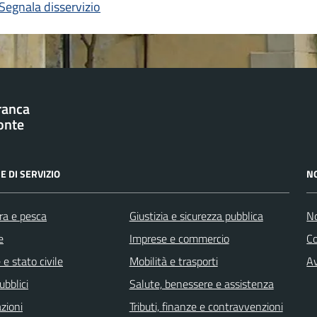
Segnala disservizio
franca
onte
E DI SERVIZIO
N
ra e pesca
Giustizia e sicurezza pubblica
No
e
Imprese e commercio
C
e stato civile
Mobilità e trasporti
Av
ubblici
Salute, benessere e assistenza
zioni
Tributi, finanze e contravvenzioni