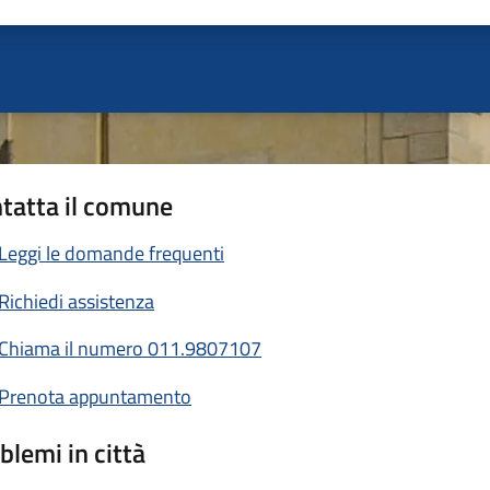
ta 1 stelle su 5
Valuta 2 stelle su 5
Valuta 3 stelle su 5
Valuta 4 stelle su 5
Valuta 5 stelle su 5
tatta il comune
Leggi le domande frequenti
Richiedi assistenza
Chiama il numero 011.9807107
Prenota appuntamento
blemi in città