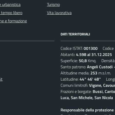
 urbanistica
Turismo
e tempo libero
Vita lavorativa
ne e formazione
DATI TERRITORIALI
Codice ISTAT:
001300
Codice C
Abitanti:
4.598 al 31.12.2025
D
Superficie:
50,8
Kmq. Densità
Santo patrono:
Angeli Custodi 
Altitudine media:
253
m.s.l.m.
it
Latitudine:
44° 46' 48''
Longit
Comuni limitrofi:
Vigone, Cavour
Frazioni e borgate:
Bussi, Canto
Luca, San Michele, San Nicola
Responsabile della protezione d