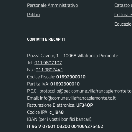
Personale Amministrativo
Catasto e
Politici
Cultura 
Educazio
CONTATTI E RECAPITI
Piazza Cavour, 1 - 10068 Villafranca Piemonte
Tel:
011.9807107
Fax:
011.9807441
Codice Fiscale:
01692900010
Partita IVA:
01692900010
P.E.C.:
protocollo@pec.comune.villafrancapiemonte.to.
Email:
info@comune.villafrancapiemonte.to.it
Fatturazione Elettronica:
UF34QP
Codice IPA:
c_l948
IBAN (per i vostri bonifici bancari):
IT 96 V 07601 03200 001064275462