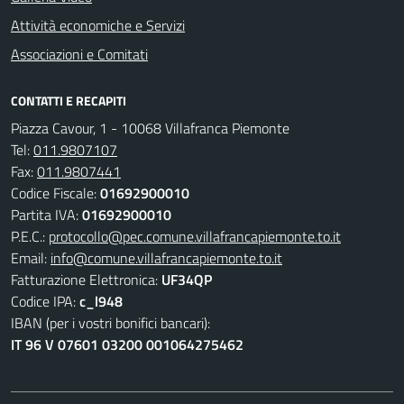
Attività economiche e Servizi
Associazioni e Comitati
CONTATTI E RECAPITI
Piazza Cavour, 1 - 10068 Villafranca Piemonte
Tel:
011.9807107
Fax:
011.9807441
Codice Fiscale:
01692900010
Partita IVA:
01692900010
P.E.C.:
protocollo@pec.comune.villafrancapiemonte.to.it
Email:
info@comune.villafrancapiemonte.to.it
Fatturazione Elettronica:
UF34QP
Codice IPA:
c_l948
IBAN (per i vostri bonifici bancari):
IT 96 V 07601 03200 001064275462