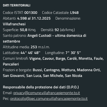
DATI TERRITORIALI
Codice ISTAT:
001300
Codice Catastale:
L948
Abitanti:
4.598 al 31.12.2025
Denominazione:
Villafranchesi
Superficie:
50,8
Kmq. Densità:
92
(ab/kmq.)
Santo patrono:
Angeli Custodi - ultima domenica di
settembre
Altitudine media:
253
m.s.l.m.
Latitudine:
44° 46' 48''
Longitudine:
7° 30' 5''
Comuni limitrofi:
Vigone, Cavour, Barge, Cardè, Moretta, Faule,
Pancalieri
Frazioni e borgate:
Bussi, Cantogno, Mottura, Madonna Orti,
San Giovanni, San Luca, San Michele, San Nicola
Responsabile della protezione dei dati (D.P.O.)
Email:
privacy@comune.villafrancapiemonte.to.it
Pec:
protocollo@pec.comune.villafrancapiemonte.to.it