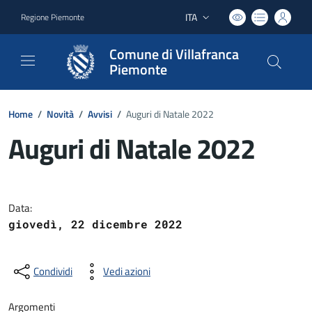
ITA
Regione Piemonte
Lingua attiva:
Comune di Villafranca
Piemonte
Home
/
Novità
/
Avvisi
/
Auguri di Natale 2022
Auguri di Natale 2022
Dettagli del documento
Data:
giovedì, 22 dicembre 2022
Condividi
Vedi azioni
Argomenti