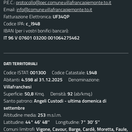
P.E.C.:
protocollo@pec.comune.villafrancapiemonte.to.it
Email:
info@comune.villafrancapiemonte.to.it
Fatturazione Elettronica:
UF34QP
Codice IPA:
c_l948
IBAN (per i vostri bonifici bancari):
IT 96 V 07601 03200 001064275462
DATI TERRITORIALI
Codice ISTAT:
001300
Codice Catastale:
L948
Abitanti:
4.598 al 31.12.2025
Denominazione:
Villafranchesi
Superficie:
50,8
Kmq. Densità:
92
(ab/kmq.)
Santo patrono:
Angeli Custodi - ultima domenica di
settembre
Altitudine media:
253
m.s.l.m.
Latitudine:
44° 46' 48''
Longitudine:
7° 30' 5''
Comuni limitrofi:
Vigone, Cavour, Barge, Cardè, Moretta, Faule,