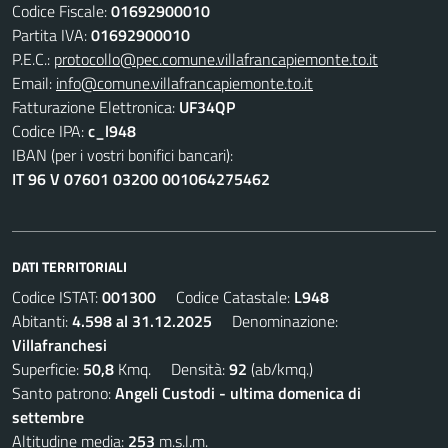
Codice Fiscale:
01692900010
Partita IVA:
01692900010
P.E.C.:
protocollo@pec.comune.villafrancapiemonte.to.it
Email:
info@comune.villafrancapiemonte.to.it
Fatturazione Elettronica:
UF34QP
Codice IPA:
c_l948
IBAN (per i vostri bonifici bancari):
IT 96 V 07601 03200 001064275462
DATI TERRITORIALI
Codice ISTAT:
001300
Codice Catastale:
L948
Abitanti:
4.598 al 31.12.2025
Denominazione:
Villafranchesi
Superficie:
50,8
Kmq. Densità:
92
(ab/kmq.)
Santo patrono:
Angeli Custodi - ultima domenica di
settembre
Altitudine media:
253
m.s.l.m.