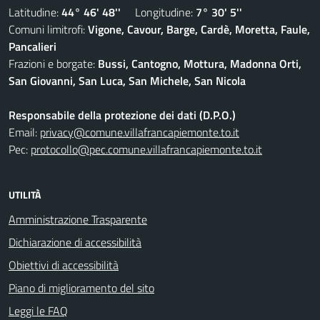
Latitudine:
44° 46' 48''
Longitudine:
7° 30' 5''
Comuni limitrofi:
Vigone, Cavour, Barge, Cardè, Moretta, Faule,
Pancalieri
Frazioni e borgate:
Bussi, Cantogno, Mottura, Madonna Orti,
San Giovanni, San Luca, San Michele, San Nicola
Responsabile della protezione dei dati (D.P.O.)
Email:
privacy@comune.villafrancapiemonte.to.it
Pec:
protocollo@pec.comune.villafrancapiemonte.to.it
UTILITÀ
Amministrazione Trasparente
Dichiarazione di accessibilità
Obiettivi di accessibilità
Piano di miglioramento del sito
Leggi le FAQ