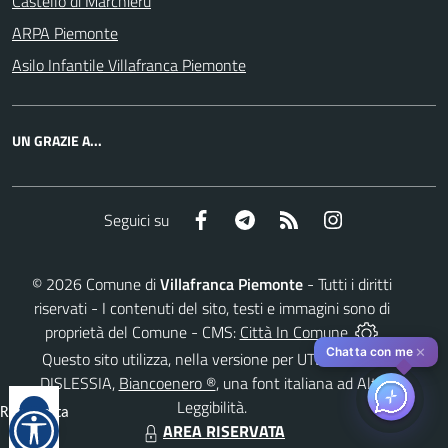
Castello di Marchierù
ARPA Piemonte
Asilo Infantile Villafranca Piemonte
UN GRAZIE A...
Facebook
Telegram
RSS
Instagram
Seguici su
©
2026
Comune di
Villafranca Piemonte
- Tutti i diritti
riservati - I contenuti del sito, testi e immagini sono di
proprietà del Comune - CMS:
Città In Comune
✕
Chatta con me
Questo sito utilizza, nella versione per UTENTI CON
DISLESSIA,
Biancoenero ®
, una font italiana ad Alta
Leggibilità.
Reimposta
AREA RISERVATA
tutto