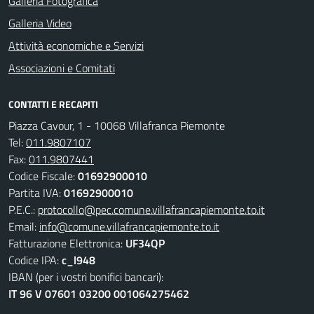
Galleria Fotografica
Galleria Video
Attività economiche e Servizi
Associazioni e Comitati
CONTATTI E RECAPITI
Piazza Cavour, 1 - 10068 Villafranca Piemonte
Tel:
011.9807107
Fax:
011.9807441
Codice Fiscale:
01692900010
Partita IVA:
01692900010
P.E.C.:
protocollo@pec.comune.villafrancapiemonte.to.it
Email:
info@comune.villafrancapiemonte.to.it
Fatturazione Elettronica:
UF34QP
Codice IPA:
c_l948
IBAN (per i vostri bonifici bancari):
IT 96 V 07601 03200 001064275462