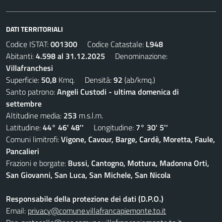
DATI TERRITORIALI
Codice ISTAT:
001300
Codice Catastale:
L948
Abitanti:
4.598 al 31.12.2025
Denominazione:
Villafranchesi
Superficie:
50,8
Kmq. Densità:
92
(ab/kmq.)
Santo patrono:
Angeli Custodi - ultima domenica di
settembre
Altitudine media:
253
m.s.l.m.
Latitudine:
44° 46' 48''
Longitudine:
7° 30' 5''
Comuni limitrofi:
Vigone, Cavour, Barge, Cardè, Moretta, Faule,
Pancalieri
Frazioni e borgate:
Bussi, Cantogno, Mottura, Madonna Orti,
San Giovanni, San Luca, San Michele, San Nicola
Responsabile della protezione dei dati (D.P.O.)
Email:
privacy@comune.villafrancapiemonte.to.it