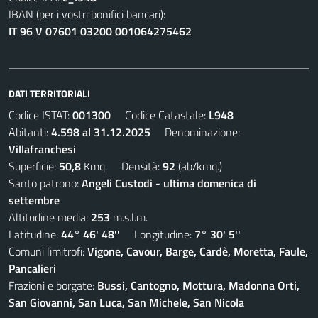
IBAN (per i vostri bonifici bancari):
IT 96 V 07601 03200 001064275462
DATI TERRITORIALI
Codice ISTAT:
001300
Codice Catastale:
L948
Abitanti:
4.598 al 31.12.2025
Denominazione:
Villafranchesi
Superficie:
50,8
Kmq. Densità:
92
(ab/kmq.)
Santo patrono:
Angeli Custodi - ultima domenica di
settembre
Altitudine media:
253
m.s.l.m.
Latitudine:
44° 46' 48''
Longitudine:
7° 30' 5''
Comuni limitrofi:
Vigone, Cavour, Barge, Cardè, Moretta, Faule,
Pancalieri
Frazioni e borgate:
Bussi, Cantogno, Mottura, Madonna Orti,
San Giovanni, San Luca, San Michele, San Nicola