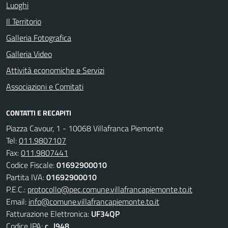
Luoghi
Il Territorio
Galleria Fotografica
Galleria Video
Attività economiche e Servizi
Associazioni e Comitati
CONTATTI E RECAPITI
Piazza Cavour, 1 - 10068 Villafranca Piemonte
Tel:
011.9807107
Fax:
011.9807441
Codice Fiscale:
01692900010
Partita IVA:
01692900010
P.E.C.:
protocollo@pec.comune.villafrancapiemonte.to.it
Email:
info@comune.villafrancapiemonte.to.it
Fatturazione Elettronica:
UF34QP
Codice IPA:
c_l948